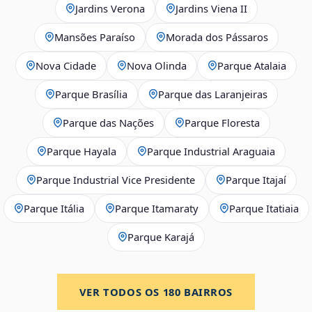
Jardins Verona
Jardins Viena II
Mansões Paraíso
Morada dos Pássaros
Nova Cidade
Nova Olinda
Parque Atalaia
Parque Brasília
Parque das Laranjeiras
Parque das Nações
Parque Floresta
Parque Hayala
Parque Industrial Araguaia
Parque Industrial Vice Presidente
Parque Itajaí
Parque Itália
Parque Itamaraty
Parque Itatiaia
Parque Karajá
VER TODOS OS
180
BAIRROS