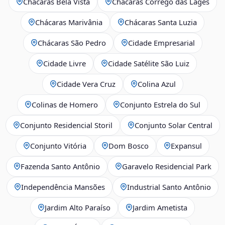
Chácaras Bela Vista
Chácaras Córrego das Lages
Chácaras Marivânia
Chácaras Santa Luzia
Chácaras São Pedro
Cidade Empresarial
Cidade Livre
Cidade Satélite São Luiz
Cidade Vera Cruz
Colina Azul
Colinas de Homero
Conjunto Estrela do Sul
Conjunto Residencial Storil
Conjunto Solar Central
Conjunto Vitória
Dom Bosco
Expansul
Fazenda Santo Antônio
Garavelo Residencial Park
Independência Mansões
Industrial Santo Antônio
Jardim Alto Paraíso
Jardim Ametista