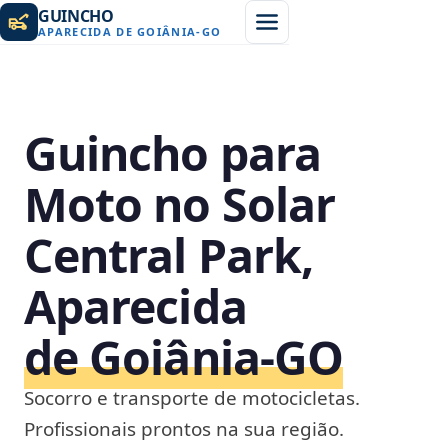
GUINCHO
APARECIDA DE GOIÂNIA
-
GO
Guincho para
Moto no Solar
Central Park,
Aparecida
de Goiânia‑GO
Socorro e transporte de motocicletas.
Profissionais prontos na sua região.