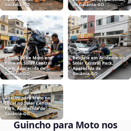
Goiânia‑GO
de Goiânia‑GO
Remoção de Moto em
Resgate em Acidente no
Pane no Solar Central
Solar Central Park,
Park, Aparecida de
Aparecida de
Goiânia‑GO
Goiânia‑GO
Auxílio para Moto no
Local no Solar Central
Park, Aparecida de
Goiânia‑GO
Guincho para Moto nos