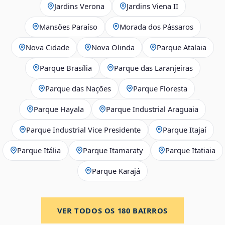
Jardins Verona
Jardins Viena II
Mansões Paraíso
Morada dos Pássaros
Nova Cidade
Nova Olinda
Parque Atalaia
Parque Brasília
Parque das Laranjeiras
Parque das Nações
Parque Floresta
Parque Hayala
Parque Industrial Araguaia
Parque Industrial Vice Presidente
Parque Itajaí
Parque Itália
Parque Itamaraty
Parque Itatiaia
Parque Karajá
VER TODOS OS
180
BAIRROS