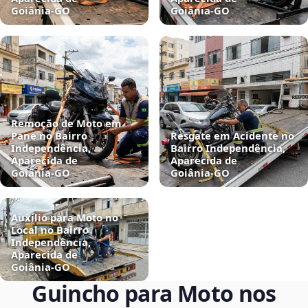
Goiânia‑GO
Goiânia‑GO
Remoção de Moto em
Pane no Bairro
Resgate em Acidente no
Independência,
Bairro Independência,
Aparecida de
Aparecida de
Goiânia‑GO
Goiânia‑GO
Auxílio para Moto no
Local no Bairro
Independência,
Aparecida de
Goiânia‑GO
Guincho para Moto nos