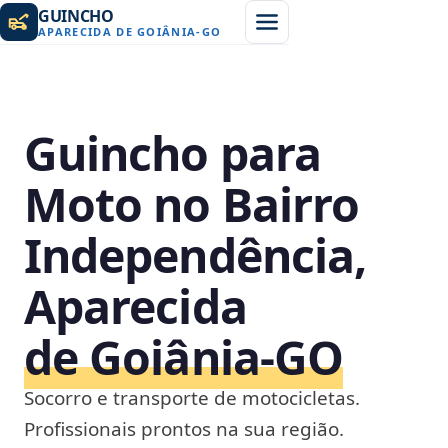
GUINCHO
APARECIDA DE GOIÂNIA
-
GO
Guincho para
Moto no Bairro
Independência,
Aparecida
de Goiânia‑GO
Socorro e transporte de motocicletas.
Profissionais prontos na sua região.