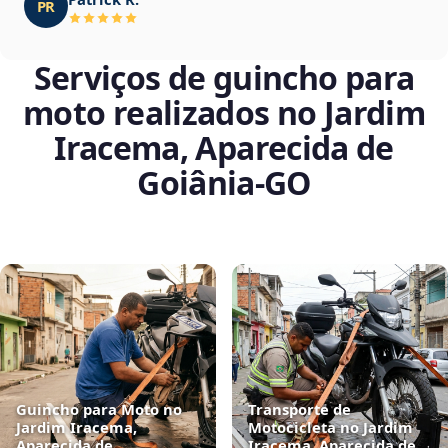
PR
Serviços de guincho para
moto realizados no Jardim
Iracema, Aparecida de
Goiânia‑GO
Guincho para Moto no
Transporte de
Jardim Iracema,
Motocicleta no Jardim
Aparecida de
Iracema, Aparecida de