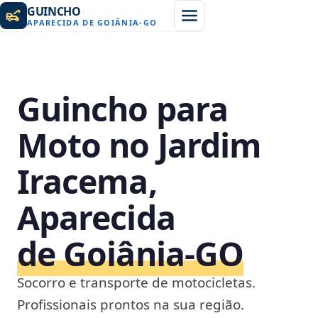
GUINCHO
APARECIDA DE GOIÂNIA
-
GO
Guincho para
Moto no Jardim
Iracema,
Aparecida
de Goiânia‑GO
Socorro e transporte de motocicletas.
Profissionais prontos na sua região.