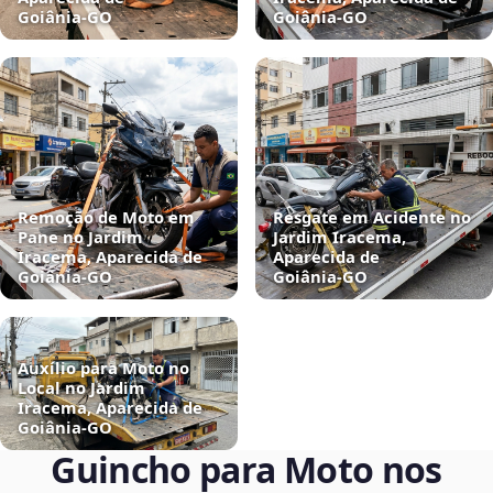
Goiânia‑GO
Goiânia‑GO
Remoção de Moto em
Resgate em Acidente no
Pane no Jardim
Jardim Iracema,
Iracema, Aparecida de
Aparecida de
Goiânia‑GO
Goiânia‑GO
Auxílio para Moto no
Local no Jardim
Iracema, Aparecida de
Goiânia‑GO
Guincho para Moto nos