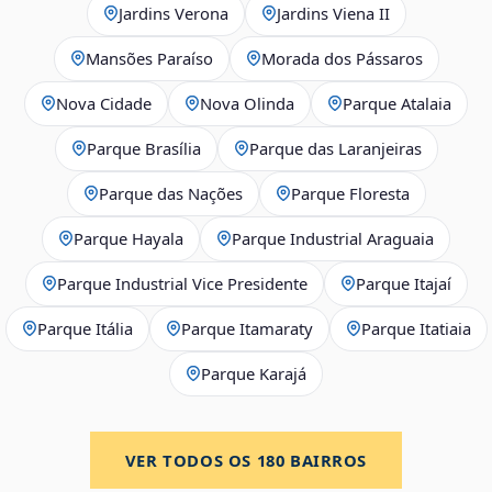
Jardins Verona
Jardins Viena II
Mansões Paraíso
Morada dos Pássaros
Nova Cidade
Nova Olinda
Parque Atalaia
Parque Brasília
Parque das Laranjeiras
Parque das Nações
Parque Floresta
Parque Hayala
Parque Industrial Araguaia
Parque Industrial Vice Presidente
Parque Itajaí
Parque Itália
Parque Itamaraty
Parque Itatiaia
Parque Karajá
VER TODOS OS
180
BAIRROS