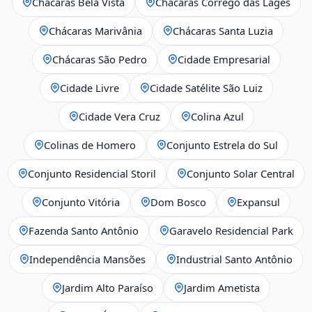
Chácaras Bela Vista
Chácaras Córrego das Lages
Chácaras Marivânia
Chácaras Santa Luzia
Chácaras São Pedro
Cidade Empresarial
Cidade Livre
Cidade Satélite São Luiz
Cidade Vera Cruz
Colina Azul
Colinas de Homero
Conjunto Estrela do Sul
Conjunto Residencial Storil
Conjunto Solar Central
Conjunto Vitória
Dom Bosco
Expansul
Fazenda Santo Antônio
Garavelo Residencial Park
Independência Mansões
Industrial Santo Antônio
Jardim Alto Paraíso
Jardim Ametista