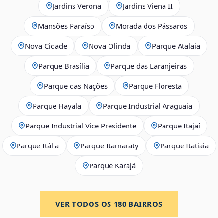
Jardins Verona
Jardins Viena II
Mansões Paraíso
Morada dos Pássaros
Nova Cidade
Nova Olinda
Parque Atalaia
Parque Brasília
Parque das Laranjeiras
Parque das Nações
Parque Floresta
Parque Hayala
Parque Industrial Araguaia
Parque Industrial Vice Presidente
Parque Itajaí
Parque Itália
Parque Itamaraty
Parque Itatiaia
Parque Karajá
VER TODOS OS
180
BAIRROS