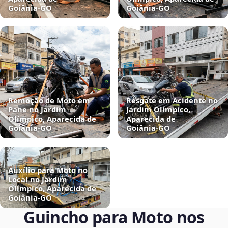
Goiânia‑GO
Goiânia‑GO
Remoção de Moto em
Resgate em Acidente no
Pane no Jardim
Jardim Olímpico,
Olímpico, Aparecida de
Aparecida de
Goiânia‑GO
Goiânia‑GO
Auxílio para Moto no
Local no Jardim
Olímpico, Aparecida de
Goiânia‑GO
Guincho para Moto nos