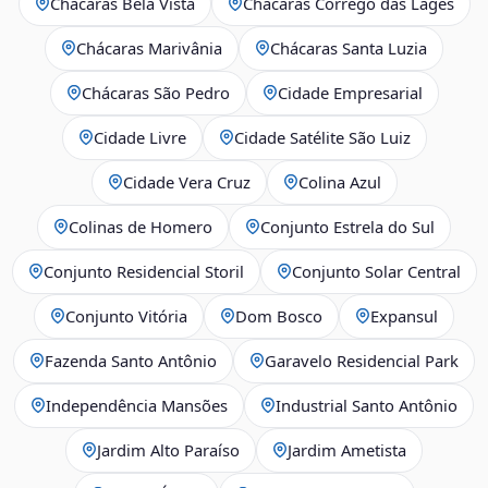
Chácaras Bela Vista
Chácaras Córrego das Lages
Chácaras Marivânia
Chácaras Santa Luzia
Chácaras São Pedro
Cidade Empresarial
Cidade Livre
Cidade Satélite São Luiz
Cidade Vera Cruz
Colina Azul
Colinas de Homero
Conjunto Estrela do Sul
Conjunto Residencial Storil
Conjunto Solar Central
Conjunto Vitória
Dom Bosco
Expansul
Fazenda Santo Antônio
Garavelo Residencial Park
Independência Mansões
Industrial Santo Antônio
Jardim Alto Paraíso
Jardim Ametista