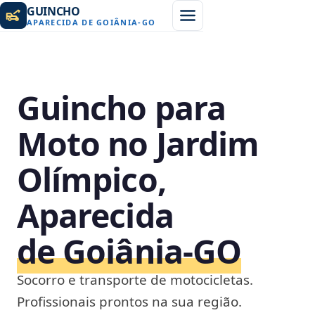
GUINCHO
APARECIDA DE GOIÂNIA
-
GO
Guincho para
Moto no Jardim
Olímpico,
Aparecida
de Goiânia‑GO
Socorro e transporte de motocicletas.
Profissionais prontos na sua região.