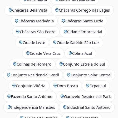
Chácaras Bela Vista
Chácaras Córrego das Lages
Chácaras Marivânia
Chácaras Santa Luzia
Chácaras São Pedro
Cidade Empresarial
Cidade Livre
Cidade Satélite São Luiz
Cidade Vera Cruz
Colina Azul
Colinas de Homero
Conjunto Estrela do Sul
Conjunto Residencial Storil
Conjunto Solar Central
Conjunto Vitória
Dom Bosco
Expansul
Fazenda Santo Antônio
Garavelo Residencial Park
Independência Mansões
Industrial Santo Antônio
Jardim Alto Paraíso
Jardim Ametista