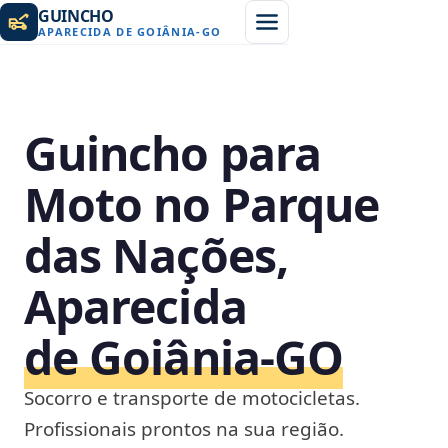
GUINCHO
APARECIDA DE GOIÂNIA
-
GO
Guincho para
Moto no Parque
das Nações,
Aparecida
de Goiânia‑GO
Socorro e transporte de motocicletas.
Profissionais prontos na sua região.