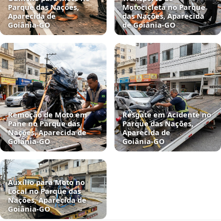
Parque das Nações,
Motocicleta no Parque
Aparecida de
das Nações, Aparecida
Goiânia‑GO
de Goiânia‑GO
Remoção de Moto em
Resgate em Acidente no
Pane no Parque das
Parque das Nações,
Nações, Aparecida de
Aparecida de
Goiânia‑GO
Goiânia‑GO
Auxílio para Moto no
Local no Parque das
Nações, Aparecida de
Goiânia‑GO