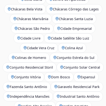
Chácaras Bela Vista
Chácaras Córrego das Lages
Chácaras Marivânia
Chácaras Santa Luzia
Chácaras São Pedro
Cidade Empresarial
Cidade Livre
Cidade Satélite São Luiz
Cidade Vera Cruz
Colina Azul
Colinas de Homero
Conjunto Estrela do Sul
Conjunto Residencial Storil
Conjunto Solar Central
Conjunto Vitória
Dom Bosco
Expansul
Fazenda Santo Antônio
Garavelo Residencial Park
Independência Mansões
Industrial Santo Antônio
Jardim Alto Paraíso
Jardim Ametista