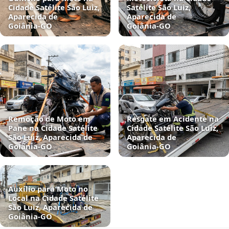
Cidade Satélite São Luiz,
Satélite São Luiz,
Aparecida de
Aparecida de
Goiânia‑GO
Goiânia‑GO
Remoção de Moto em
Resgate em Acidente na
Pane na Cidade Satélite
Cidade Satélite São Luiz,
São Luiz, Aparecida de
Aparecida de
Goiânia‑GO
Goiânia‑GO
Auxílio para Moto no
Local na Cidade Satélite
São Luiz, Aparecida de
Goiânia‑GO