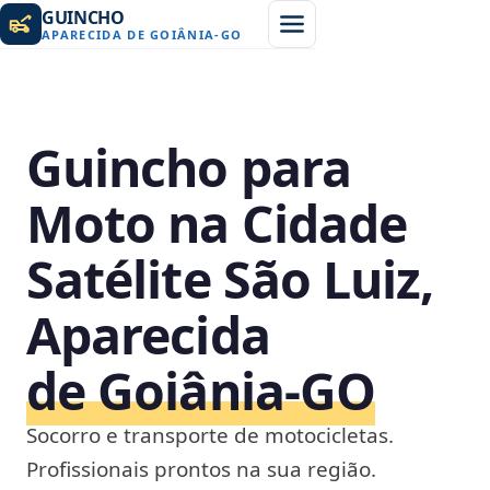
GUINCHO
APARECIDA DE GOIÂNIA
-
GO
Guincho para
Moto na Cidade
Satélite São Luiz,
Aparecida
de Goiânia‑GO
Socorro e transporte de motocicletas.
Profissionais prontos na sua região.