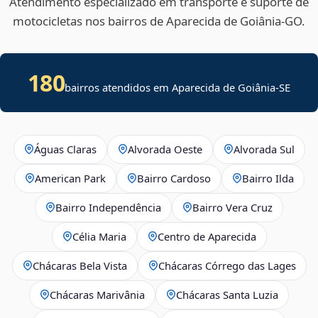
Atendimento especializado em transporte e suporte de
motocicletas nos bairros de Aparecida de Goiânia‑GO.
180
bairros atendidos em
Aparecida de Goiânia
-
SE
Águas Claras
Alvorada Oeste
Alvorada Sul
American Park
Bairro Cardoso
Bairro Ilda
Bairro Independência
Bairro Vera Cruz
Célia Maria
Centro de Aparecida
Chácaras Bela Vista
Chácaras Córrego das Lages
Chácaras Marivânia
Chácaras Santa Luzia