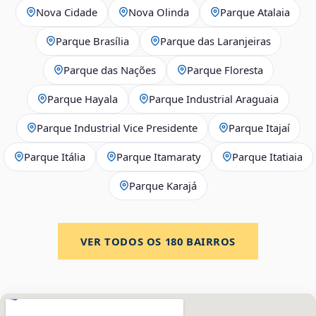
Nova Cidade
Nova Olinda
Parque Atalaia
Parque Brasília
Parque das Laranjeiras
Parque das Nações
Parque Floresta
Parque Hayala
Parque Industrial Araguaia
Parque Industrial Vice Presidente
Parque Itajaí
Parque Itália
Parque Itamaraty
Parque Itatiaia
Parque Karajá
VER TODOS OS
180
BAIRROS