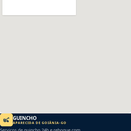
GUINCHO
APARECIDA DE GOIÂNIA
-
GO
Serviços de guincho 24h e reboque com