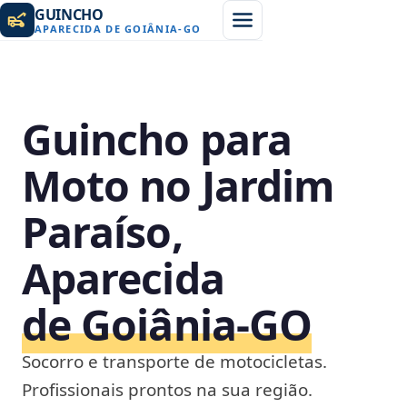
GUINCHO
APARECIDA DE GOIÂNIA
-
GO
Guincho para
Moto no Jardim
Paraíso,
Aparecida
de Goiânia‑GO
Socorro e transporte de motocicletas.
Profissionais prontos na sua região.