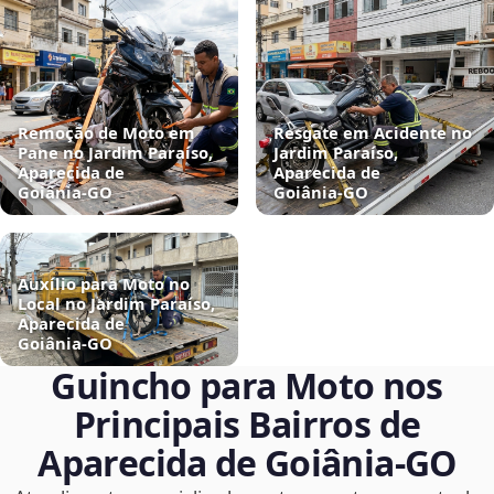
Remoção de Moto em
Resgate em Acidente no
Pane no Jardim Paraíso,
Jardim Paraíso,
Aparecida de
Aparecida de
Goiânia‑GO
Goiânia‑GO
Auxílio para Moto no
Local no Jardim Paraíso,
Aparecida de
Goiânia‑GO
Guincho para Moto nos
Principais Bairros de
Aparecida de Goiânia‑GO