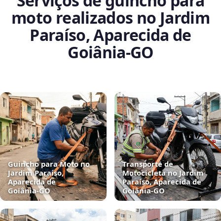
Serviços de guincho para
moto realizados no Jardim
Paraíso, Aparecida de
Goiânia‑GO
Guincho para Moto no
Transporte de
Jardim Paraíso,
Motocicleta no Jardim
Aparecida de
Paraíso, Aparecida de
Goiânia‑GO
Goiânia‑GO