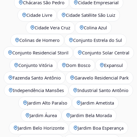
Chácaras São Pedro
Cidade Empresarial
Cidade Livre
Cidade Satélite São Luiz
Cidade Vera Cruz
Colina Azul
Colinas de Homero
Conjunto Estrela do Sul
Conjunto Residencial Storil
Conjunto Solar Central
Conjunto Vitória
Dom Bosco
Expansul
Fazenda Santo Antônio
Garavelo Residencial Park
Independência Mansões
Industrial Santo Antônio
Jardim Alto Paraíso
Jardim Ametista
Jardim Áurea
Jardim Bela Morada
Jardim Belo Horizonte
Jardim Boa Esperança