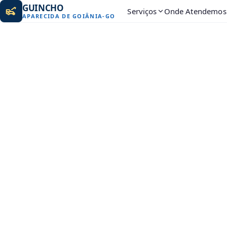
GUINCHO
Serviços
Onde Atendemos
APARECIDA DE GOIÂNIA
-
GO