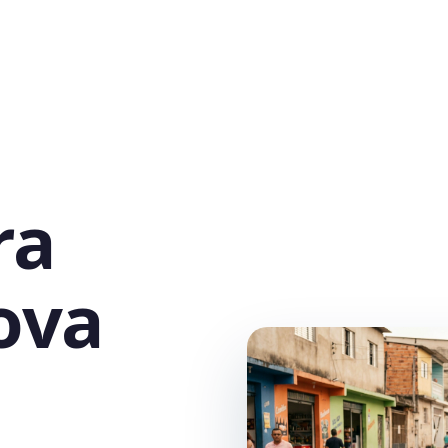
ra
ova