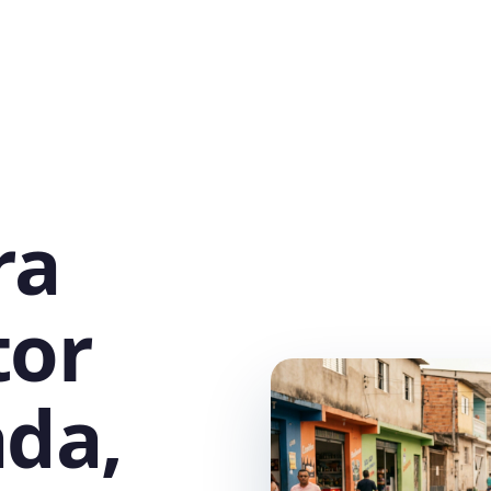
ra
tor
ada,