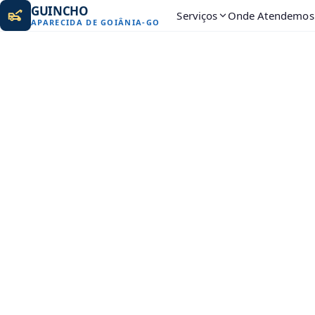
GUINCHO
Serviços
Onde Atendemos
APARECIDA DE GOIÂNIA
-
GO