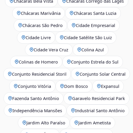
Chácaras Bela Vista
Chácaras Córrego das Lages
Chácaras Marivânia
Chácaras Santa Luzia
Chácaras São Pedro
Cidade Empresarial
Cidade Livre
Cidade Satélite São Luiz
Cidade Vera Cruz
Colina Azul
Colinas de Homero
Conjunto Estrela do Sul
Conjunto Residencial Storil
Conjunto Solar Central
Conjunto Vitória
Dom Bosco
Expansul
Fazenda Santo Antônio
Garavelo Residencial Park
Independência Mansões
Industrial Santo Antônio
Jardim Alto Paraíso
Jardim Ametista