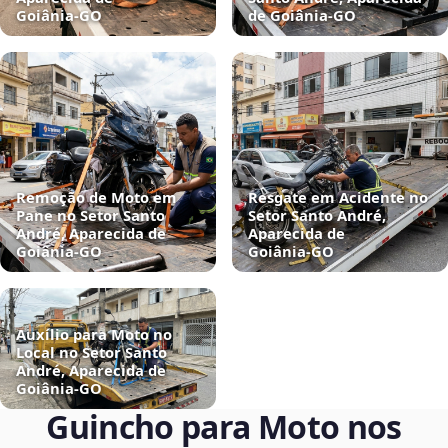
Goiânia‑GO
de Goiânia‑GO
Remoção de Moto em
Resgate em Acidente no
Pane no Setor Santo
Setor Santo André,
André, Aparecida de
Aparecida de
Goiânia‑GO
Goiânia‑GO
Auxílio para Moto no
Local no Setor Santo
André, Aparecida de
Goiânia‑GO
Guincho para Moto nos