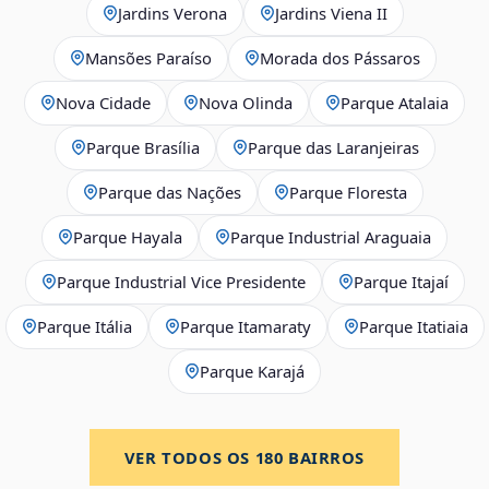
Jardins Verona
Jardins Viena II
Mansões Paraíso
Morada dos Pássaros
Nova Cidade
Nova Olinda
Parque Atalaia
Parque Brasília
Parque das Laranjeiras
Parque das Nações
Parque Floresta
Parque Hayala
Parque Industrial Araguaia
Parque Industrial Vice Presidente
Parque Itajaí
Parque Itália
Parque Itamaraty
Parque Itatiaia
Parque Karajá
VER TODOS OS
180
BAIRROS