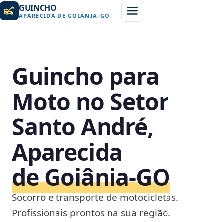
GUINCHO
APARECIDA DE GOIÂNIA
-
GO
Guincho para
Moto no Setor
Santo André,
Aparecida
de Goiânia‑GO
Socorro e transporte de motocicletas.
Profissionais prontos na sua região.