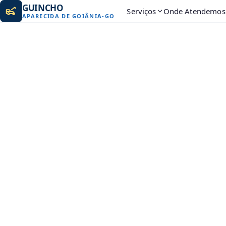
GUINCHO
Serviços
Onde Atendemos
APARECIDA DE GOIÂNIA
-
GO