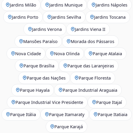
Jardins Milão
Jardins Munique
Jardins Nápoles
Jardins Porto
Jardins Sevilha
Jardins Toscana
Jardins Verona
Jardins Viena II
Mansões Paraíso
Morada dos Pássaros
Nova Cidade
Nova Olinda
Parque Atalaia
Parque Brasília
Parque das Laranjeiras
Parque das Nações
Parque Floresta
Parque Hayala
Parque Industrial Araguaia
Parque Industrial Vice Presidente
Parque Itajaí
Parque Itália
Parque Itamaraty
Parque Itatiaia
Parque Karajá