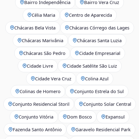
Bairro Independência
Bairro Vera Cruz
Célia Maria
Centro de Aparecida
Chácaras Bela Vista
Chácaras Córrego das Lages
Chácaras Marivânia
Chácaras Santa Luzia
Chácaras São Pedro
Cidade Empresarial
Cidade Livre
Cidade Satélite São Luiz
Cidade Vera Cruz
Colina Azul
Colinas de Homero
Conjunto Estrela do Sul
Conjunto Residencial Storil
Conjunto Solar Central
Conjunto Vitória
Dom Bosco
Expansul
Fazenda Santo Antônio
Garavelo Residencial Park