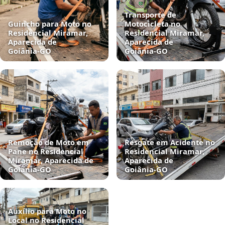
Transporte de
Guincho para Moto no
Motocicleta no
Residencial Miramar,
Residencial Miramar,
Aparecida de
Aparecida de
Goiânia‑GO
Goiânia‑GO
Remoção de Moto em
Resgate em Acidente no
Pane no Residencial
Residencial Miramar,
Miramar, Aparecida de
Aparecida de
Goiânia‑GO
Goiânia‑GO
Auxílio para Moto no
Local no Residencial