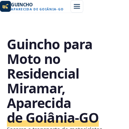
GUINCHO
APARECIDA DE GOIÂNIA
-
GO
Guincho para
Moto no
Residencial
Miramar,
Aparecida
de Goiânia‑GO