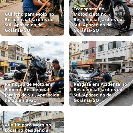
Transporte de
Guincho para Moto no
Motocicleta no
Residencial Jardins do
Residencial Jardins do
Sul, Aparecida de
Sul, Aparecida de
Goiânia‑GO
Goiânia‑GO
Remoção de Moto em
Resgate em Acidente no
Pane no Residencial
Residencial Jardins do
Jardins do Sul, Aparecida
Sul, Aparecida de
de Goiânia‑GO
Goiânia‑GO
Auxílio para Moto no
Local no Residencial