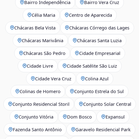
Bairro Independência
Bairro Vera Cruz
Célia Maria
Centro de Aparecida
Chácaras Bela Vista
Chácaras Córrego das Lages
Chácaras Marivânia
Chácaras Santa Luzia
Chácaras São Pedro
Cidade Empresarial
Cidade Livre
Cidade Satélite São Luiz
Cidade Vera Cruz
Colina Azul
Colinas de Homero
Conjunto Estrela do Sul
Conjunto Residencial Storil
Conjunto Solar Central
Conjunto Vitória
Dom Bosco
Expansul
Fazenda Santo Antônio
Garavelo Residencial Park