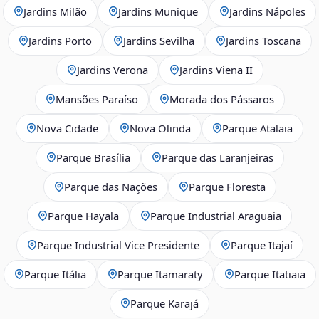
Jardins Milão
Jardins Munique
Jardins Nápoles
Jardins Porto
Jardins Sevilha
Jardins Toscana
Jardins Verona
Jardins Viena II
Mansões Paraíso
Morada dos Pássaros
Nova Cidade
Nova Olinda
Parque Atalaia
Parque Brasília
Parque das Laranjeiras
Parque das Nações
Parque Floresta
Parque Hayala
Parque Industrial Araguaia
Parque Industrial Vice Presidente
Parque Itajaí
Parque Itália
Parque Itamaraty
Parque Itatiaia
Parque Karajá