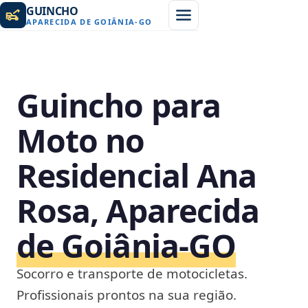
GUINCHO
APARECIDA DE GOIÂNIA
-
GO
Guincho para
Moto no
Residencial Ana
Rosa, Aparecida
de Goiânia‑GO
Socorro e transporte de motocicletas.
Profissionais prontos na sua região.