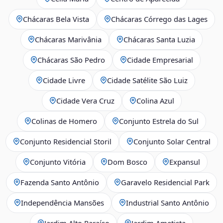
Chácaras Bela Vista
Chácaras Córrego das Lages
Chácaras Marivânia
Chácaras Santa Luzia
Chácaras São Pedro
Cidade Empresarial
Cidade Livre
Cidade Satélite São Luiz
Cidade Vera Cruz
Colina Azul
Colinas de Homero
Conjunto Estrela do Sul
Conjunto Residencial Storil
Conjunto Solar Central
Conjunto Vitória
Dom Bosco
Expansul
Fazenda Santo Antônio
Garavelo Residencial Park
Independência Mansões
Industrial Santo Antônio
Jardim Alto Paraíso
Jardim Ametista