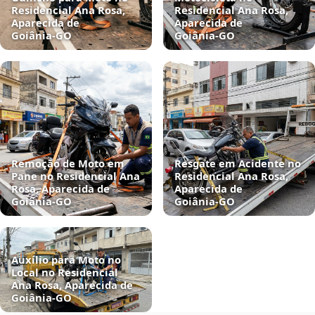
Residencial Ana Rosa,
Residencial Ana Rosa,
Aparecida de
Aparecida de
Goiânia‑GO
Goiânia‑GO
Remoção de Moto em
Resgate em Acidente no
Pane no Residencial Ana
Residencial Ana Rosa,
Rosa, Aparecida de
Aparecida de
Goiânia‑GO
Goiânia‑GO
Auxílio para Moto no
Local no Residencial
Ana Rosa, Aparecida de
Goiânia‑GO