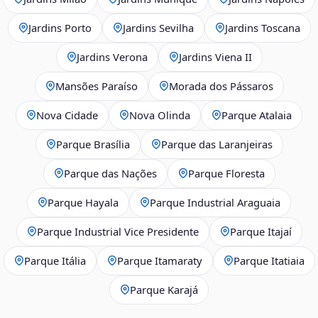
Jardins Porto
Jardins Sevilha
Jardins Toscana
Jardins Verona
Jardins Viena II
Mansões Paraíso
Morada dos Pássaros
Nova Cidade
Nova Olinda
Parque Atalaia
Parque Brasília
Parque das Laranjeiras
Parque das Nações
Parque Floresta
Parque Hayala
Parque Industrial Araguaia
Parque Industrial Vice Presidente
Parque Itajaí
Parque Itália
Parque Itamaraty
Parque Itatiaia
Parque Karajá