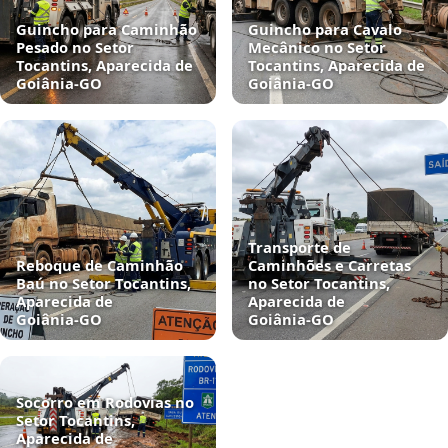
Guincho para Caminhão
Guincho para Cavalo
Pesado no Setor
Mecânico no Setor
Tocantins, Aparecida de
Tocantins, Aparecida de
Goiânia‑GO
Goiânia‑GO
Transporte de
Reboque de Caminhão
Caminhões e Carretas
Baú no Setor Tocantins,
no Setor Tocantins,
Aparecida de
Aparecida de
Goiânia‑GO
Goiânia‑GO
Socorro em Rodovias no
Setor Tocantins,
Aparecida de