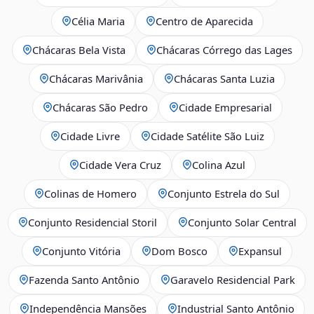
Célia Maria
Centro de Aparecida
Chácaras Bela Vista
Chácaras Córrego das Lages
Chácaras Marivânia
Chácaras Santa Luzia
Chácaras São Pedro
Cidade Empresarial
Cidade Livre
Cidade Satélite São Luiz
Cidade Vera Cruz
Colina Azul
Colinas de Homero
Conjunto Estrela do Sul
Conjunto Residencial Storil
Conjunto Solar Central
Conjunto Vitória
Dom Bosco
Expansul
Fazenda Santo Antônio
Garavelo Residencial Park
Independência Mansões
Industrial Santo Antônio