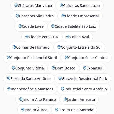
Chácaras Marivânia
Chácaras Santa Luzia
Chácaras São Pedro
Cidade Empresarial
Cidade Livre
Cidade Satélite São Luiz
Cidade Vera Cruz
Colina Azul
Colinas de Homero
Conjunto Estrela do Sul
Conjunto Residencial Storil
Conjunto Solar Central
Conjunto Vitória
Dom Bosco
Expansul
Fazenda Santo Antônio
Garavelo Residencial Park
Independência Mansões
Industrial Santo Antônio
Jardim Alto Paraíso
Jardim Ametista
Jardim Áurea
Jardim Bela Morada