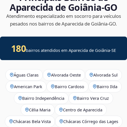
Aparecida de Goiânia‑GO
Atendimento especializado em socorro para veículos
pesados nos bairros de Aparecida de Goiânia‑GO.
180
bairros atendidos em
Aparecida de Goiânia
-
SE
Águas Claras
Alvorada Oeste
Alvorada Sul
American Park
Bairro Cardoso
Bairro Ilda
Bairro Independência
Bairro Vera Cruz
Célia Maria
Centro de Aparecida
Chácaras Bela Vista
Chácaras Córrego das Lages