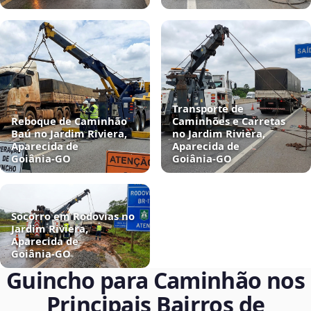
Transporte de
Reboque de Caminhão
Caminhões e Carretas
Baú no Jardim Riviera,
no Jardim Riviera,
Aparecida de
Aparecida de
Goiânia‑GO
Goiânia‑GO
Socorro em Rodovias no
Jardim Riviera,
Aparecida de
Goiânia‑GO
Guincho para Caminhão nos
Principais Bairros de