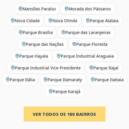
Mansões Paraíso
Morada dos Pássaros
Nova Cidade
Nova Olinda
Parque Atalaia
Parque Brasília
Parque das Laranjeiras
Parque das Nações
Parque Floresta
Parque Hayala
Parque Industrial Araguaia
Parque Industrial Vice Presidente
Parque Itajaí
Parque Itália
Parque Itamaraty
Parque Itatiaia
Parque Karajá
VER TODOS OS
180
BAIRROS