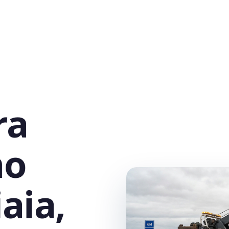
ra
no
aia,