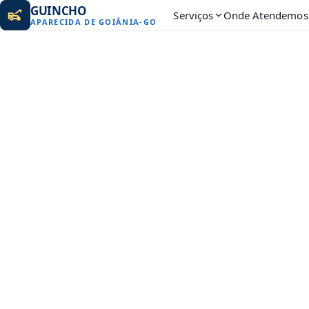
GUINCHO
Serviços
Onde Atendemos
APARECIDA DE GOIÂNIA
-
GO