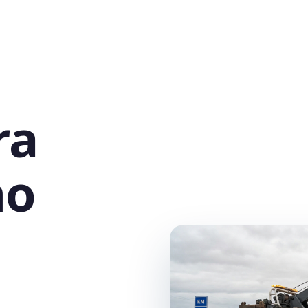
ra
no