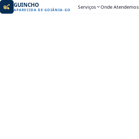
GUINCHO
Serviços
Onde Atendemos
APARECIDA DE GOIÂNIA
-
GO