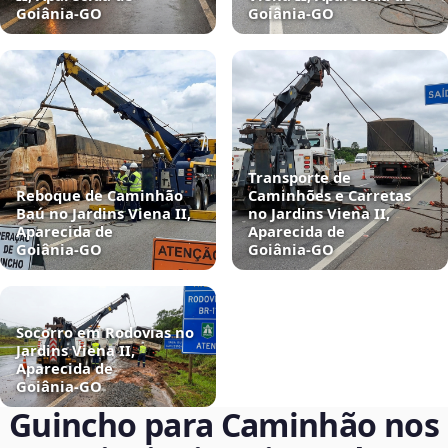
Goiânia‑GO
Goiânia‑GO
Transporte de
Reboque de Caminhão
Caminhões e Carretas
Baú no Jardins Viena II,
no Jardins Viena II,
Aparecida de
Aparecida de
Goiânia‑GO
Goiânia‑GO
Socorro em Rodovias no
Jardins Viena II,
Aparecida de
Goiânia‑GO
Guincho para Caminhão nos