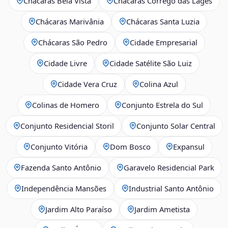
Chácaras Bela Vista
Chácaras Córrego das Lages
Chácaras Marivânia
Chácaras Santa Luzia
Chácaras São Pedro
Cidade Empresarial
Cidade Livre
Cidade Satélite São Luiz
Cidade Vera Cruz
Colina Azul
Colinas de Homero
Conjunto Estrela do Sul
Conjunto Residencial Storil
Conjunto Solar Central
Conjunto Vitória
Dom Bosco
Expansul
Fazenda Santo Antônio
Garavelo Residencial Park
Independência Mansões
Industrial Santo Antônio
Jardim Alto Paraíso
Jardim Ametista