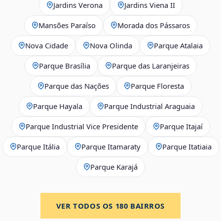
Jardins Verona
Jardins Viena II
Mansões Paraíso
Morada dos Pássaros
Nova Cidade
Nova Olinda
Parque Atalaia
Parque Brasília
Parque das Laranjeiras
Parque das Nações
Parque Floresta
Parque Hayala
Parque Industrial Araguaia
Parque Industrial Vice Presidente
Parque Itajaí
Parque Itália
Parque Itamaraty
Parque Itatiaia
Parque Karajá
VER TODOS OS
180
BAIRROS