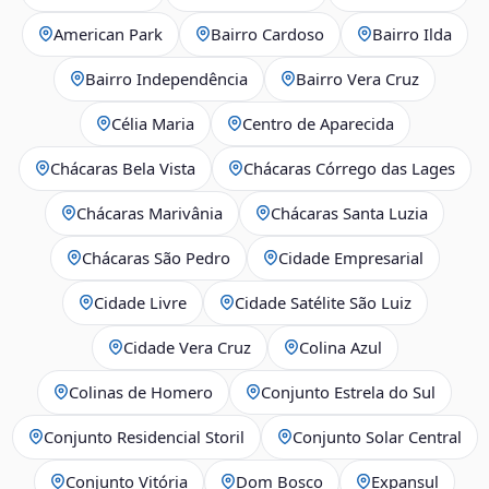
American Park
Bairro Cardoso
Bairro Ilda
Bairro Independência
Bairro Vera Cruz
Célia Maria
Centro de Aparecida
Chácaras Bela Vista
Chácaras Córrego das Lages
Chácaras Marivânia
Chácaras Santa Luzia
Chácaras São Pedro
Cidade Empresarial
Cidade Livre
Cidade Satélite São Luiz
Cidade Vera Cruz
Colina Azul
Colinas de Homero
Conjunto Estrela do Sul
Conjunto Residencial Storil
Conjunto Solar Central
Conjunto Vitória
Dom Bosco
Expansul