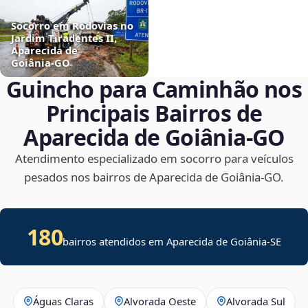
Socorro em Rodovias no
Jardim Tiradentes II,
Aparecida de
Goiânia‑GO
Guincho para Caminhão nos
Principais Bairros de
Aparecida de Goiânia‑GO
Atendimento especializado em socorro para veículos
pesados nos bairros de Aparecida de Goiânia‑GO.
180
bairros atendidos em
Aparecida de Goiânia
-
SE
Águas Claras
Alvorada Oeste
Alvorada Sul