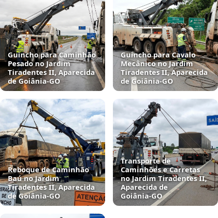
Guincho para Caminhão
Guincho para Cavalo
Pesado no Jardim
Mecânico no Jardim
Tiradentes II, Aparecida
Tiradentes II, Aparecida
de Goiânia‑GO
de Goiânia‑GO
Transporte de
Reboque de Caminhão
Caminhões e Carretas
Baú no Jardim
no Jardim Tiradentes II,
Tiradentes II, Aparecida
Aparecida de
de Goiânia‑GO
Goiânia‑GO