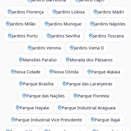
Jardins Florença
Jardins Lisboa
Jardins Madri
Jardins Milão
Jardins Munique
Jardins Nápoles
Jardins Porto
Jardins Sevilha
Jardins Toscana
Jardins Verona
Jardins Viena II
Mansões Paraíso
Morada dos Pássaros
Nova Cidade
Nova Olinda
Parque Atalaia
Parque Brasília
Parque das Laranjeiras
Parque das Nações
Parque Floresta
Parque Hayala
Parque Industrial Araguaia
Parque Industrial Vice Presidente
Parque Itajaí