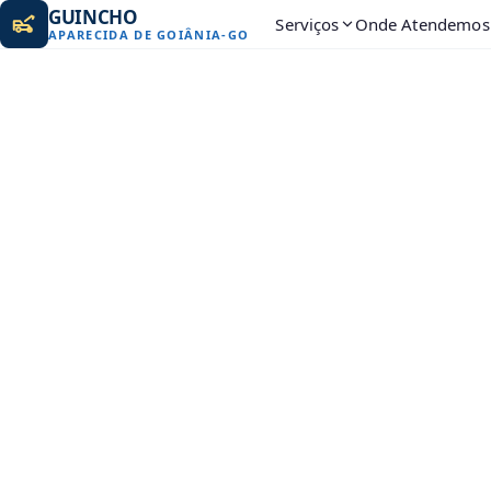
GUINCHO
Serviços
Onde Atendemos
APARECIDA DE GOIÂNIA
-
GO