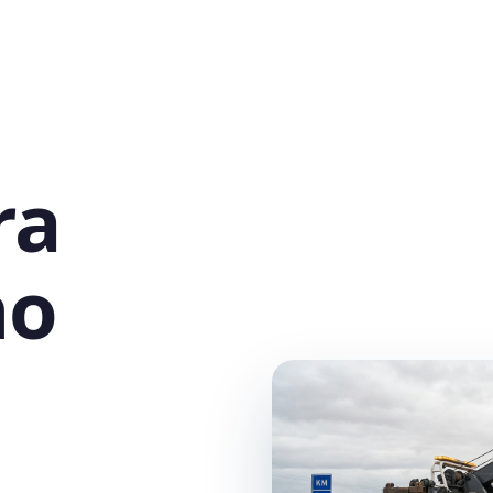
ra
no