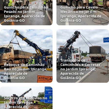
Guincho para Caminhão
Guincho para Cavalo
Pesado no Jardim
Mecânico no Jardim
Ipiranga, Aparecida de
Ipiranga, Aparecida de
Goiânia‑GO
Goiânia‑GO
Transporte de
Reboque de Caminhão
Caminhões e Carretas
Baú no Jardim Ipiranga,
no Jardim Ipiranga,
Aparecida de
Aparecida de
Goiânia‑GO
Goiânia‑GO
Socorro em Rodovias no
Jardim Ipiranga,
Aparecida de