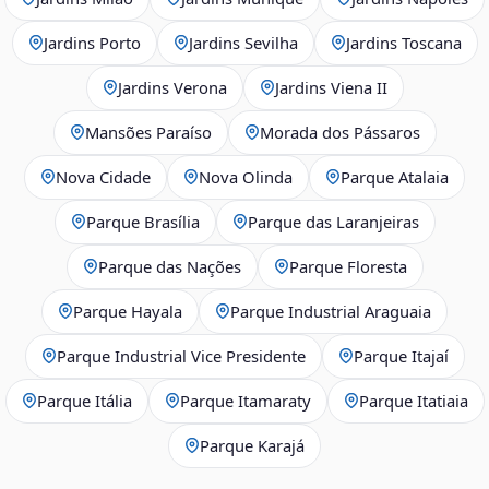
Jardins Porto
Jardins Sevilha
Jardins Toscana
Jardins Verona
Jardins Viena II
Mansões Paraíso
Morada dos Pássaros
Nova Cidade
Nova Olinda
Parque Atalaia
Parque Brasília
Parque das Laranjeiras
Parque das Nações
Parque Floresta
Parque Hayala
Parque Industrial Araguaia
Parque Industrial Vice Presidente
Parque Itajaí
Parque Itália
Parque Itamaraty
Parque Itatiaia
Parque Karajá