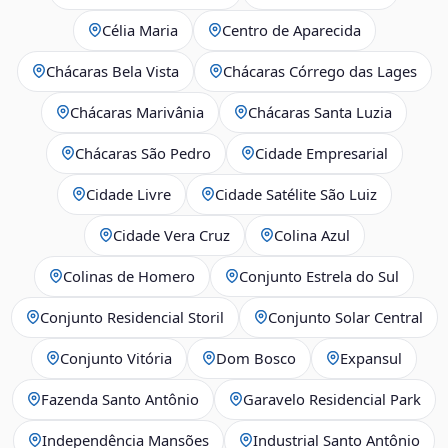
Célia Maria
Centro de Aparecida
Chácaras Bela Vista
Chácaras Córrego das Lages
Chácaras Marivânia
Chácaras Santa Luzia
Chácaras São Pedro
Cidade Empresarial
Cidade Livre
Cidade Satélite São Luiz
Cidade Vera Cruz
Colina Azul
Colinas de Homero
Conjunto Estrela do Sul
Conjunto Residencial Storil
Conjunto Solar Central
Conjunto Vitória
Dom Bosco
Expansul
Fazenda Santo Antônio
Garavelo Residencial Park
Independência Mansões
Industrial Santo Antônio