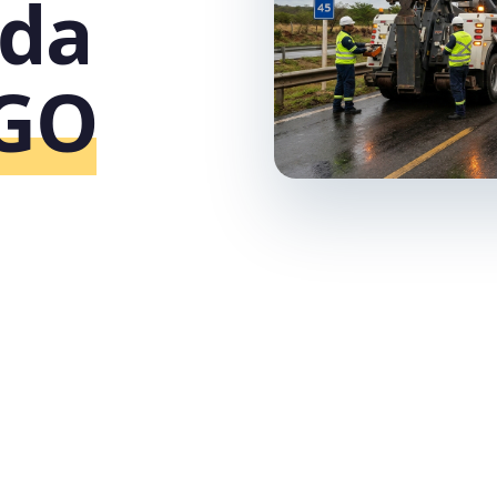
ida
‑GO