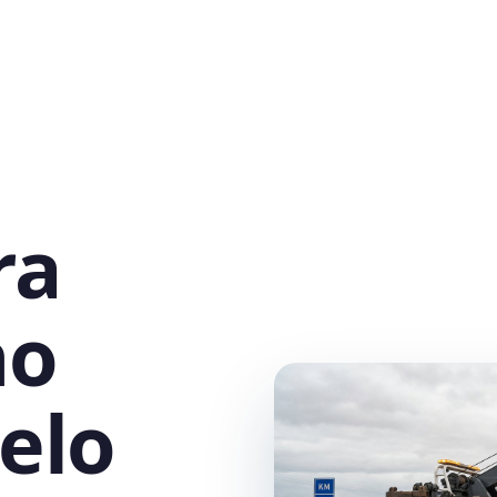
ra
no
elo