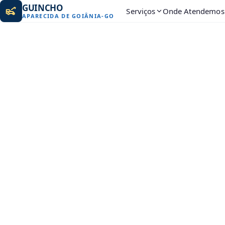
GUINCHO
Serviços
Onde Atendemos
APARECIDA DE GOIÂNIA
-
GO