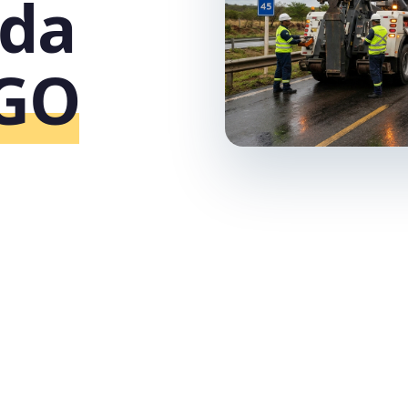
ida
‑GO