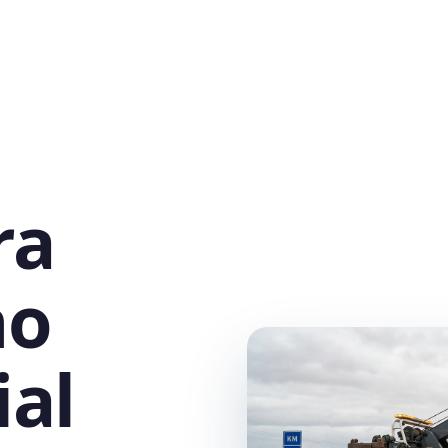
ra
no
ial