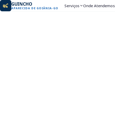
GUINCHO
Serviços
Onde Atendemos
APARECIDA DE GOIÂNIA
-
GO