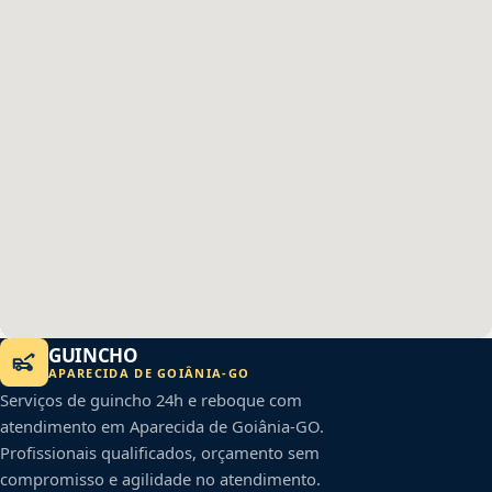
GUINCHO
APARECIDA DE GOIÂNIA
-
GO
Serviços de guincho 24h e reboque com
atendimento em
Aparecida de Goiânia
-
GO
.
Profissionais qualificados, orçamento sem
compromisso e agilidade no atendimento.