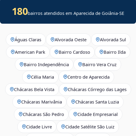
180
bairros atendidos em
Aparecida de Goiânia
-
SE
Águas Claras
Alvorada Oeste
Alvorada Sul
American Park
Bairro Cardoso
Bairro Ilda
Bairro Independência
Bairro Vera Cruz
Célia Maria
Centro de Aparecida
Chácaras Bela Vista
Chácaras Córrego das Lages
Chácaras Marivânia
Chácaras Santa Luzia
Chácaras São Pedro
Cidade Empresarial
Cidade Livre
Cidade Satélite São Luiz