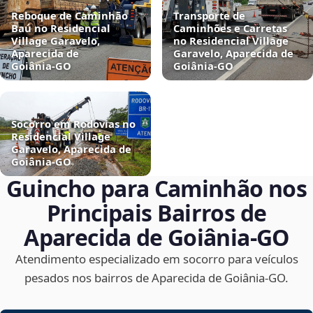
Reboque de Caminhão
Transporte de
Baú no Residencial
Caminhões e Carretas
Village Garavelo,
no Residencial Village
Aparecida de
Garavelo, Aparecida de
Goiânia‑GO
Goiânia‑GO
Socorro em Rodovias no
Residencial Village
Garavelo, Aparecida de
Goiânia‑GO
Guincho para Caminhão nos
Principais Bairros de
Aparecida de Goiânia‑GO
Atendimento especializado em socorro para veículos
pesados nos bairros de Aparecida de Goiânia‑GO.