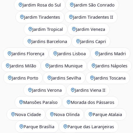
Jardim Rosa do Sul
Jardim São Conrado
Jardim Tiradentes
Jardim Tiradentes II
Jardim Tropical
Jardim Veneza
Jardins Barcelona
Jardins Capri
Jardins Florença
Jardins Lisboa
Jardins Madri
Jardins Milão
Jardins Munique
Jardins Nápoles
Jardins Porto
Jardins Sevilha
Jardins Toscana
Jardins Verona
Jardins Viena II
Mansões Paraíso
Morada dos Pássaros
Nova Cidade
Nova Olinda
Parque Atalaia
Parque Brasília
Parque das Laranjeiras