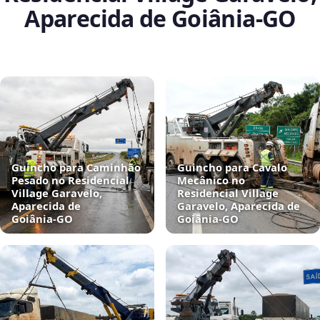
Aparecida de Goiânia‑GO
Guincho para Caminhão
Guincho para Cavalo
Pesado no Residencial
Mecânico no
Village Garavelo,
Residencial Village
Aparecida de
Garavelo, Aparecida de
Goiânia‑GO
Goiânia‑GO