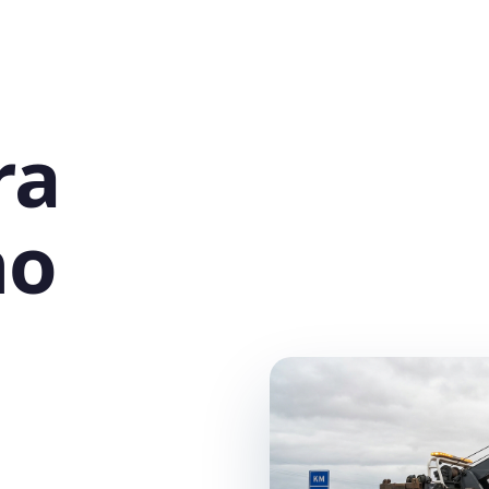
ra
no