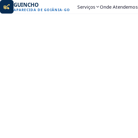
GUINCHO
Serviços
Onde Atendemos
APARECIDA DE GOIÂNIA
-
GO