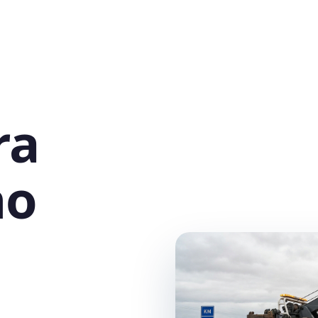
ra
no