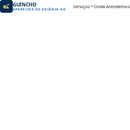
GUINCHO
Serviços
Onde Atendemos
APARECIDA DE GOIÂNIA
-
GO