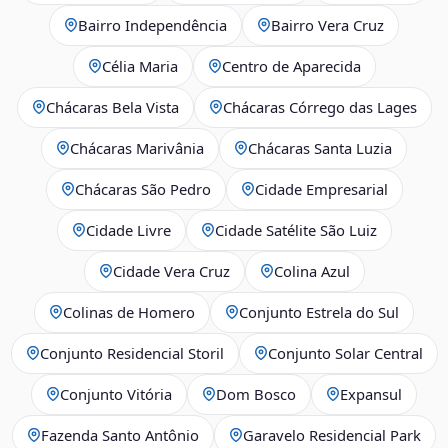
Bairro Independência
Bairro Vera Cruz
Célia Maria
Centro de Aparecida
Chácaras Bela Vista
Chácaras Córrego das Lages
Chácaras Marivânia
Chácaras Santa Luzia
Chácaras São Pedro
Cidade Empresarial
Cidade Livre
Cidade Satélite São Luiz
Cidade Vera Cruz
Colina Azul
Colinas de Homero
Conjunto Estrela do Sul
Conjunto Residencial Storil
Conjunto Solar Central
Conjunto Vitória
Dom Bosco
Expansul
Fazenda Santo Antônio
Garavelo Residencial Park