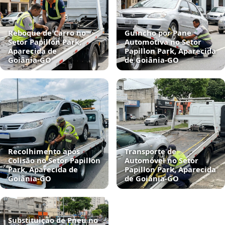
Reboque de Carro no
Guincho por Pane
Setor Papillon Park,
Automotiva no Setor
Aparecida de
Papillon Park, Aparecida
Goiânia‑GO
de Goiânia‑GO
Recolhimento após
Transporte de
Colisão no Setor Papillon
Automóvel no Setor
Park, Aparecida de
Papillon Park, Aparecida
Goiânia‑GO
de Goiânia‑GO
Substituição de Pneu no