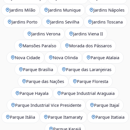
Jardins Milão
Jardins Munique
Jardins Nápoles
Jardins Porto
Jardins Sevilha
Jardins Toscana
Jardins Verona
Jardins Viena II
Mansões Paraíso
Morada dos Pássaros
Nova Cidade
Nova Olinda
Parque Atalaia
Parque Brasília
Parque das Laranjeiras
Parque das Nações
Parque Floresta
Parque Hayala
Parque Industrial Araguaia
Parque Industrial Vice Presidente
Parque Itajaí
Parque Itália
Parque Itamaraty
Parque Itatiaia
Parque Karajá