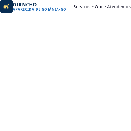
GUINCHO
Serviços
Onde Atendemos
APARECIDA DE GOIÂNIA
-
GO