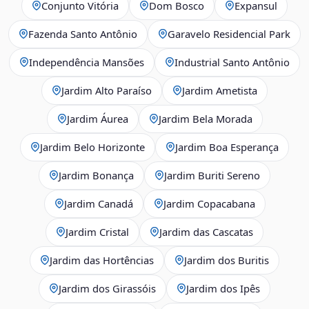
Conjunto Vitória
Dom Bosco
Expansul
Fazenda Santo Antônio
Garavelo Residencial Park
Independência Mansões
Industrial Santo Antônio
Jardim Alto Paraíso
Jardim Ametista
Jardim Áurea
Jardim Bela Morada
Jardim Belo Horizonte
Jardim Boa Esperança
Jardim Bonança
Jardim Buriti Sereno
Jardim Canadá
Jardim Copacabana
Jardim Cristal
Jardim das Cascatas
Jardim das Hortências
Jardim dos Buritis
Jardim dos Girassóis
Jardim dos Ipês