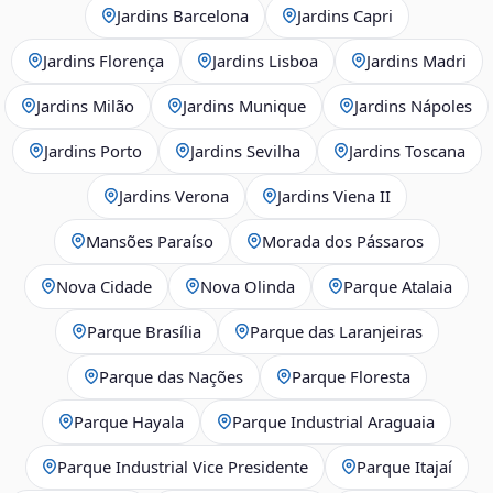
Jardins Barcelona
Jardins Capri
Jardins Florença
Jardins Lisboa
Jardins Madri
Jardins Milão
Jardins Munique
Jardins Nápoles
Jardins Porto
Jardins Sevilha
Jardins Toscana
Jardins Verona
Jardins Viena II
Mansões Paraíso
Morada dos Pássaros
Nova Cidade
Nova Olinda
Parque Atalaia
Parque Brasília
Parque das Laranjeiras
Parque das Nações
Parque Floresta
Parque Hayala
Parque Industrial Araguaia
Parque Industrial Vice Presidente
Parque Itajaí