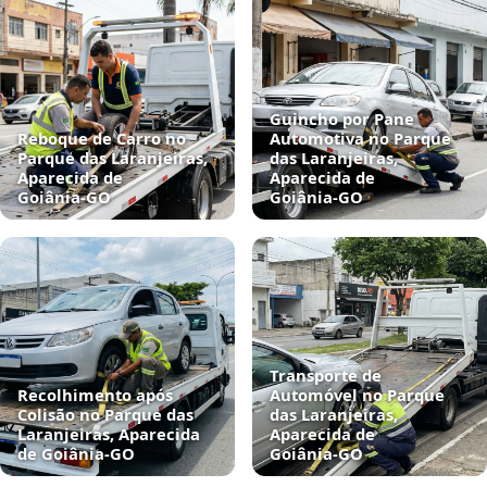
Guincho por Pane
Reboque de Carro no
Automotiva no Parque
Parque das Laranjeiras,
das Laranjeiras,
Aparecida de
Aparecida de
Goiânia‑GO
Goiânia‑GO
Transporte de
Recolhimento após
Automóvel no Parque
Colisão no Parque das
das Laranjeiras,
Laranjeiras, Aparecida
Aparecida de
de Goiânia‑GO
Goiânia‑GO