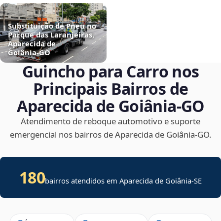
Substituição de Pneu no
Parque das Laranjeiras,
Aparecida de
Goiânia‑GO
Guincho para Carro nos
Principais Bairros de
Aparecida de Goiânia‑GO
Atendimento de reboque automotivo e suporte
emergencial nos bairros de Aparecida de Goiânia‑GO.
180
bairros atendidos em
Aparecida de Goiânia
-
SE