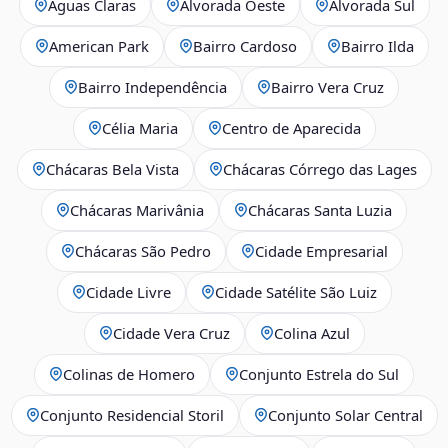
Águas Claras
Alvorada Oeste
Alvorada Sul
American Park
Bairro Cardoso
Bairro Ilda
Bairro Independência
Bairro Vera Cruz
Célia Maria
Centro de Aparecida
Chácaras Bela Vista
Chácaras Córrego das Lages
Chácaras Marivânia
Chácaras Santa Luzia
Chácaras São Pedro
Cidade Empresarial
Cidade Livre
Cidade Satélite São Luiz
Cidade Vera Cruz
Colina Azul
Colinas de Homero
Conjunto Estrela do Sul
Conjunto Residencial Storil
Conjunto Solar Central