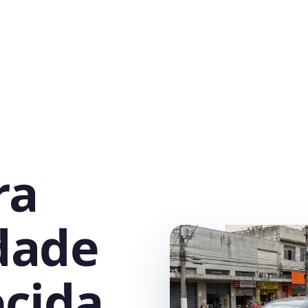
ra
dade
ecida