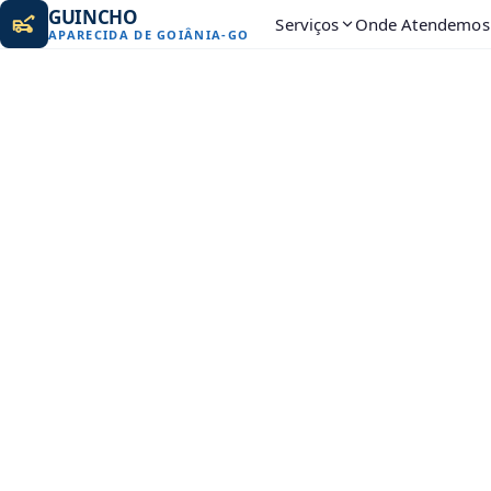
GUINCHO
Serviços
Onde Atendemos
APARECIDA DE GOIÂNIA
-
GO