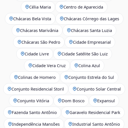
Célia Maria
Centro de Aparecida
Chácaras Bela Vista
Chácaras Córrego das Lages
Chácaras Marivânia
Chácaras Santa Luzia
Chácaras São Pedro
Cidade Empresarial
Cidade Livre
Cidade Satélite São Luiz
Cidade Vera Cruz
Colina Azul
Colinas de Homero
Conjunto Estrela do Sul
Conjunto Residencial Storil
Conjunto Solar Central
Conjunto Vitória
Dom Bosco
Expansul
Fazenda Santo Antônio
Garavelo Residencial Park
Independência Mansões
Industrial Santo Antônio