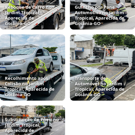
Reboque de Carro no
Guincho por Pane
Jardim Tropical,
Automotiva no Jardim
Aparecida de
Tropical, Aparecida de
Goiânia‑GO
Goiânia‑GO
Recolhimento após
Transporte de
Colisão no Jardim
Automóvel no Jardim
Tropical, Aparecida de
Tropical, Aparecida de
Goiânia‑GO
Goiânia‑GO
Substituição de Pneu no
Jardim Tropical,
Aparecida de