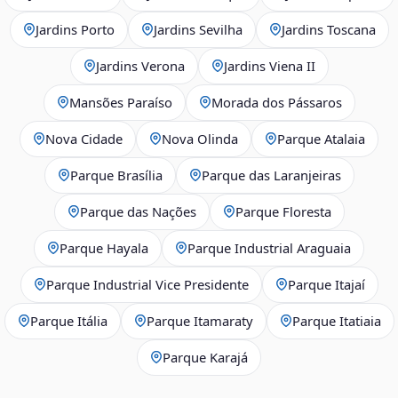
Jardins Porto
Jardins Sevilha
Jardins Toscana
Jardins Verona
Jardins Viena II
Mansões Paraíso
Morada dos Pássaros
Nova Cidade
Nova Olinda
Parque Atalaia
Parque Brasília
Parque das Laranjeiras
Parque das Nações
Parque Floresta
Parque Hayala
Parque Industrial Araguaia
Parque Industrial Vice Presidente
Parque Itajaí
Parque Itália
Parque Itamaraty
Parque Itatiaia
Parque Karajá