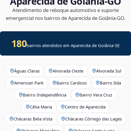
Aparecida de Goiânia‑GO
Atendimento de reboque automotivo e suporte
emergencial nos bairros de Aparecida de Goiânia‑GO.
180
bairros atendidos em
Aparecida de Goiânia
-
SE
Águas Claras
Alvorada Oeste
Alvorada Sul
American Park
Bairro Cardoso
Bairro Ilda
Bairro Independência
Bairro Vera Cruz
Célia Maria
Centro de Aparecida
Chácaras Bela Vista
Chácaras Córrego das Lages
Chácaras Marivânia
Chácaras Santa Luzia