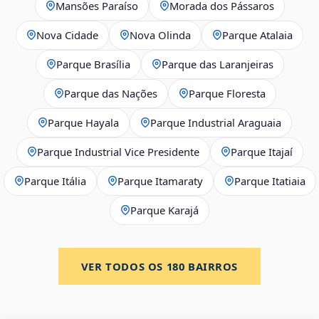
Mansões Paraíso
Morada dos Pássaros
Nova Cidade
Nova Olinda
Parque Atalaia
Parque Brasília
Parque das Laranjeiras
Parque das Nações
Parque Floresta
Parque Hayala
Parque Industrial Araguaia
Parque Industrial Vice Presidente
Parque Itajaí
Parque Itália
Parque Itamaraty
Parque Itatiaia
Parque Karajá
VER TODOS OS
180
BAIRROS