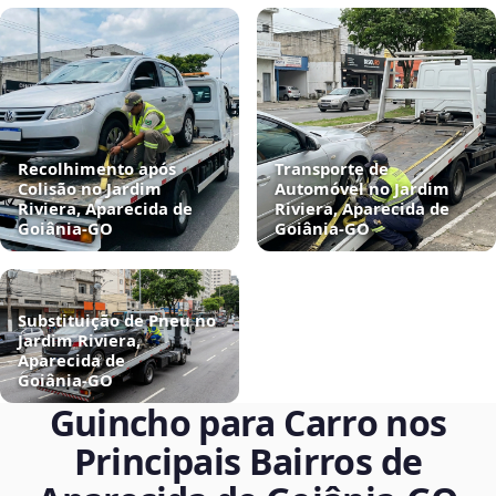
Recolhimento após
Transporte de
Colisão no Jardim
Automóvel no Jardim
Riviera, Aparecida de
Riviera, Aparecida de
Goiânia‑GO
Goiânia‑GO
Substituição de Pneu no
Jardim Riviera,
Aparecida de
Goiânia‑GO
Guincho para Carro nos
Principais Bairros de