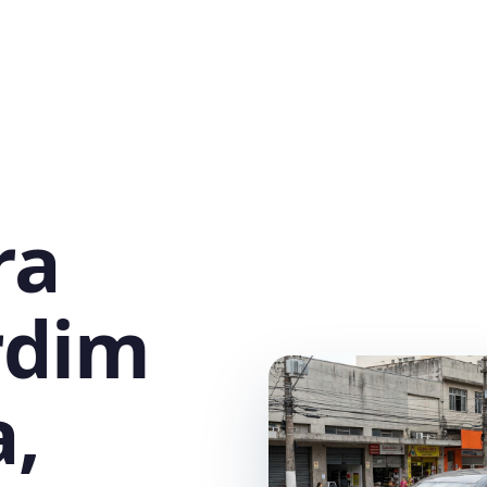
ra
rdim
,