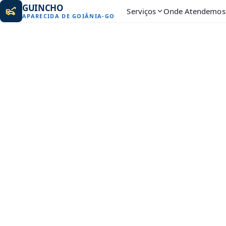
GUINCHO
Serviços
Onde Atendemos
APARECIDA DE GOIÂNIA
-
GO