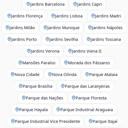
Jardins Barcelona
Jardins Capri
Jardins Florença
Jardins Lisboa
Jardins Madri
Jardins Milão
Jardins Munique
Jardins Nápoles
Jardins Porto
Jardins Sevilha
Jardins Toscana
Jardins Verona
Jardins Viena II
Mansões Paraíso
Morada dos Pássaros
Nova Cidade
Nova Olinda
Parque Atalaia
Parque Brasília
Parque das Laranjeiras
Parque das Nações
Parque Floresta
Parque Hayala
Parque Industrial Araguaia
Parque Industrial Vice Presidente
Parque Itajaí