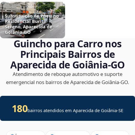
Substituição de Pneu no
Residencial Buriti
Sereno, Aparecida de
Goiânia‑GO
Guincho para Carro nos
Principais Bairros de
Aparecida de Goiânia‑GO
Atendimento de reboque automotivo e suporte
emergencial nos bairros de Aparecida de Goiânia‑GO.
180
bairros atendidos em
Aparecida de Goiânia
-
SE