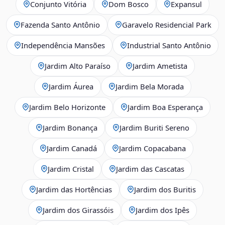
Conjunto Vitória
Dom Bosco
Expansul
Fazenda Santo Antônio
Garavelo Residencial Park
Independência Mansões
Industrial Santo Antônio
Jardim Alto Paraíso
Jardim Ametista
Jardim Áurea
Jardim Bela Morada
Jardim Belo Horizonte
Jardim Boa Esperança
Jardim Bonança
Jardim Buriti Sereno
Jardim Canadá
Jardim Copacabana
Jardim Cristal
Jardim das Cascatas
Jardim das Hortências
Jardim dos Buritis
Jardim dos Girassóis
Jardim dos Ipês