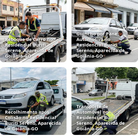
Guincho por Pane
Reboque de Carro no
Automotiva no
Residencial Buriti
Residencial Buriti
Sereno, Aparecida de
Sereno, Aparecida de
Goiânia‑GO
Goiânia‑GO
Transporte de
Recolhimento após
Automóvel no
Colisão no Residencial
Residencial Buriti
Buriti Sereno, Aparecida
Sereno, Aparecida de
de Goiânia‑GO
Goiânia‑GO