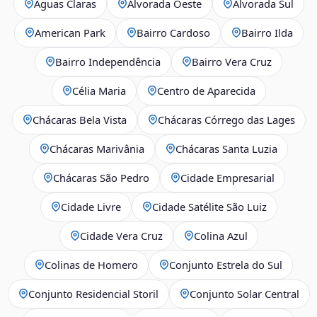
Águas Claras
Alvorada Oeste
Alvorada Sul
American Park
Bairro Cardoso
Bairro Ilda
Bairro Independência
Bairro Vera Cruz
Célia Maria
Centro de Aparecida
Chácaras Bela Vista
Chácaras Córrego das Lages
Chácaras Marivânia
Chácaras Santa Luzia
Chácaras São Pedro
Cidade Empresarial
Cidade Livre
Cidade Satélite São Luiz
Cidade Vera Cruz
Colina Azul
Colinas de Homero
Conjunto Estrela do Sul
Conjunto Residencial Storil
Conjunto Solar Central