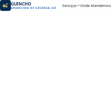
GUINCHO
Serviços
Onde Atendemos
APARECIDA DE GOIÂNIA
-
GO