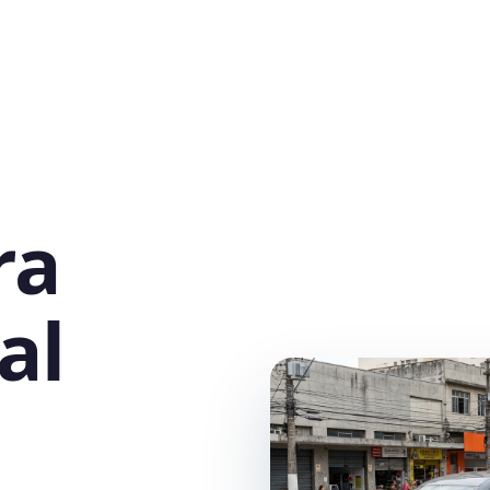
ra
al