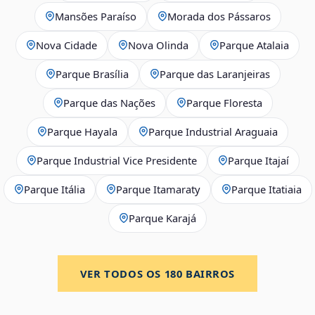
Mansões Paraíso
Morada dos Pássaros
Nova Cidade
Nova Olinda
Parque Atalaia
Parque Brasília
Parque das Laranjeiras
Parque das Nações
Parque Floresta
Parque Hayala
Parque Industrial Araguaia
Parque Industrial Vice Presidente
Parque Itajaí
Parque Itália
Parque Itamaraty
Parque Itatiaia
Parque Karajá
VER TODOS OS
180
BAIRROS