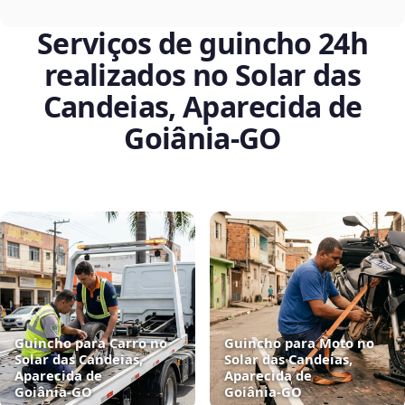
Serviços de guincho 24h
realizados no Solar das
Candeias, Aparecida de
Goiânia‑GO
Guincho para Carro no
Guincho para Moto no
Solar das Candeias,
Solar das Candeias,
Aparecida de
Aparecida de
Goiânia‑GO
Goiânia‑GO