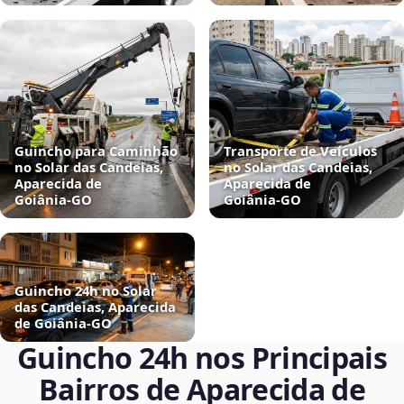
Guincho para Caminhão
Transporte de Veículos
no Solar das Candeias,
no Solar das Candeias,
Aparecida de
Aparecida de
Goiânia‑GO
Goiânia‑GO
Guincho 24h no Solar
das Candeias, Aparecida
de Goiânia‑GO
Guincho 24h nos Principais
Bairros de Aparecida de