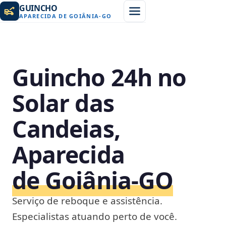
GUINCHO
APARECIDA DE GOIÂNIA
-
GO
Guincho 24h no
Solar das
Candeias,
Aparecida
de Goiânia‑GO
Serviço de reboque e assistência.
Especialistas atuando perto de você.