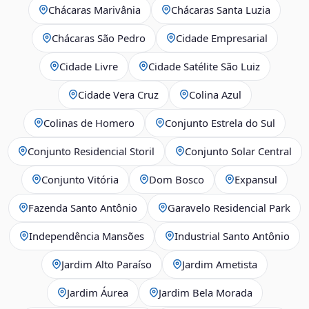
Chácaras Marivânia
Chácaras Santa Luzia
Chácaras São Pedro
Cidade Empresarial
Cidade Livre
Cidade Satélite São Luiz
Cidade Vera Cruz
Colina Azul
Colinas de Homero
Conjunto Estrela do Sul
Conjunto Residencial Storil
Conjunto Solar Central
Conjunto Vitória
Dom Bosco
Expansul
Fazenda Santo Antônio
Garavelo Residencial Park
Independência Mansões
Industrial Santo Antônio
Jardim Alto Paraíso
Jardim Ametista
Jardim Áurea
Jardim Bela Morada