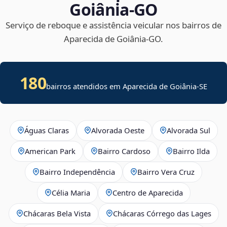
Goiânia‑GO
Serviço de reboque e assistência veicular nos bairros de
Aparecida de Goiânia‑GO.
180
bairros atendidos em
Aparecida de Goiânia
-
SE
Águas Claras
Alvorada Oeste
Alvorada Sul
American Park
Bairro Cardoso
Bairro Ilda
Bairro Independência
Bairro Vera Cruz
Célia Maria
Centro de Aparecida
Chácaras Bela Vista
Chácaras Córrego das Lages