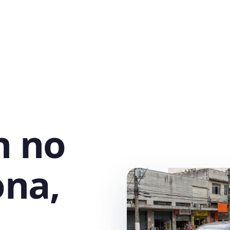
h no
ona,