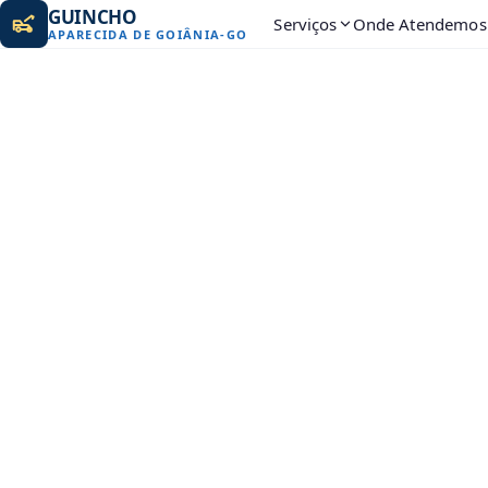
GUINCHO
Serviços
Onde Atendemos
APARECIDA DE GOIÂNIA
-
GO