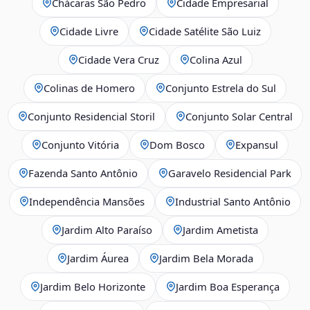
Chácaras São Pedro
Cidade Empresarial
Cidade Livre
Cidade Satélite São Luiz
Cidade Vera Cruz
Colina Azul
Colinas de Homero
Conjunto Estrela do Sul
Conjunto Residencial Storil
Conjunto Solar Central
Conjunto Vitória
Dom Bosco
Expansul
Fazenda Santo Antônio
Garavelo Residencial Park
Independência Mansões
Industrial Santo Antônio
Jardim Alto Paraíso
Jardim Ametista
Jardim Áurea
Jardim Bela Morada
Jardim Belo Horizonte
Jardim Boa Esperança