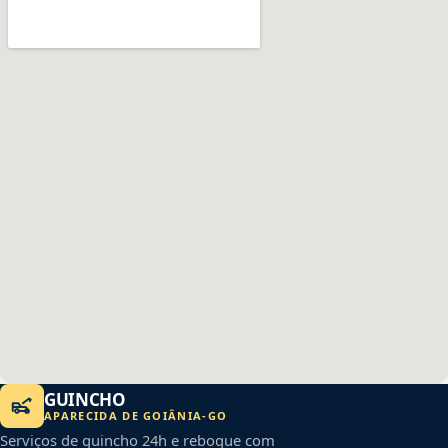
GUINCHO
APARECIDA DE GOIÂNIA
-
GO
Serviços de guincho 24h e reboque com