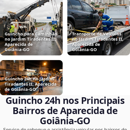
Guincho para Caminhão
Transporte de Veículos
no Jardim Tiradentes II,
no Jardim Tiradentes II,
Aparecida de
Aparecida de
Goiânia‑GO
Goiânia‑GO
Guincho 24h no Jardim
Tiradentes II, Aparecida
de Goiânia‑GO
Guincho 24h nos Principais
Bairros de Aparecida de
Goiânia‑GO
Serviço de reboque e assistência veicular nos bairros de