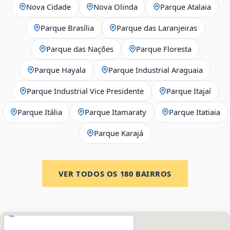
Nova Cidade
Nova Olinda
Parque Atalaia
Parque Brasília
Parque das Laranjeiras
Parque das Nações
Parque Floresta
Parque Hayala
Parque Industrial Araguaia
Parque Industrial Vice Presidente
Parque Itajaí
Parque Itália
Parque Itamaraty
Parque Itatiaia
Parque Karajá
VER TODOS OS
180
BAIRROS