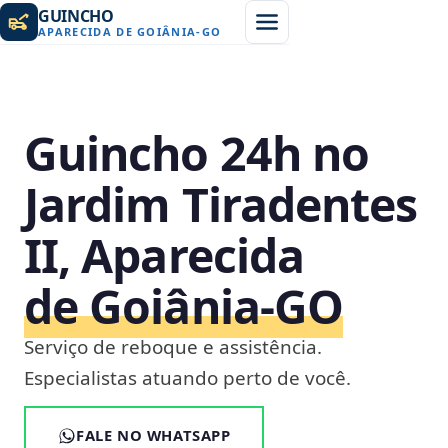
GUINCHO
APARECIDA DE GOIÂNIA
-
GO
Guincho 24h no
Jardim Tiradentes
II, Aparecida
de Goiânia‑GO
Serviço de reboque e assistência.
Especialistas atuando perto de você.
FALE NO WHATSAPP