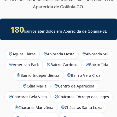
Aparecida de Goiânia‑GO.
180
bairros atendidos em
Aparecida de Goiânia
-
SE
Águas Claras
Alvorada Oeste
Alvorada Sul
American Park
Bairro Cardoso
Bairro Ilda
Bairro Independência
Bairro Vera Cruz
Célia Maria
Centro de Aparecida
Chácaras Bela Vista
Chácaras Córrego das Lages
Chácaras Marivânia
Chácaras Santa Luzia