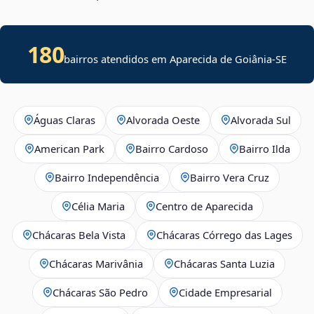
180
bairros atendidos em
Aparecida de Goiânia
-
SE
Águas Claras
Alvorada Oeste
Alvorada Sul
American Park
Bairro Cardoso
Bairro Ilda
Bairro Independência
Bairro Vera Cruz
Célia Maria
Centro de Aparecida
Chácaras Bela Vista
Chácaras Córrego das Lages
Chácaras Marivânia
Chácaras Santa Luzia
Chácaras São Pedro
Cidade Empresarial