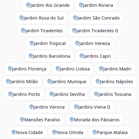
Jardim Rio Grande
Jardim Riviera
Jardim Rosa do Sul
Jardim São Conrado
Jardim Tiradentes
Jardim Tiradentes II
Jardim Tropical
Jardim Veneza
Jardins Barcelona
Jardins Capri
Jardins Florença
Jardins Lisboa
Jardins Madri
Jardins Milão
Jardins Munique
Jardins Nápoles
Jardins Porto
Jardins Sevilha
Jardins Toscana
Jardins Verona
Jardins Viena II
Mansões Paraíso
Morada dos Pássaros
Nova Cidade
Nova Olinda
Parque Atalaia