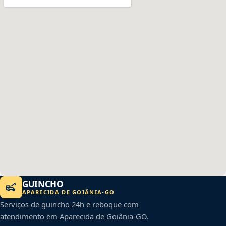
GUINCHO
APARECIDA DE GOIÂNIA
-
GO
Serviços de guincho 24h e reboque com
atendimento em
Aparecida de Goiânia
-
GO
.