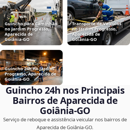
Guincho para Caminhão
Transporte de Veículos
no Jardim Progresso,
no Jardim Progresso,
Aparecida de
Aparecida de
Goiânia‑GO
Goiânia‑GO
Guincho 24h no Jardim
Progresso, Aparecida de
Goiânia‑GO
Guincho 24h nos Principais
Bairros de Aparecida de
Goiânia‑GO
Serviço de reboque e assistência veicular nos bairros de
Aparecida de Goiânia‑GO.