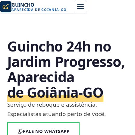
GUINCHO
APARECIDA DE GOIÂNIA
-
GO
Guincho 24h no
Jardim Progresso,
Aparecida
de Goiânia‑GO
Serviço de reboque e assistência.
Especialistas atuando perto de você.
FALE NO WHATSAPP