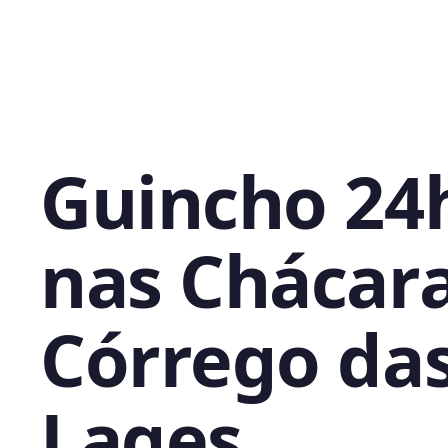
Guincho 24
nas Chácar
Córrego da
Lages,