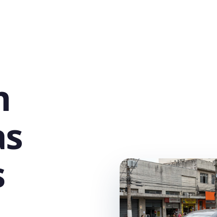
h
as
s