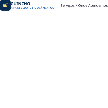
GUINCHO
Serviços
Onde Atendemos
APARECIDA DE GOIÂNIA
-
GO