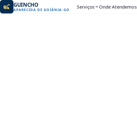
GUINCHO
Serviços
Onde Atendemos
APARECIDA DE GOIÂNIA
-
GO