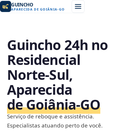
GUINCHO
APARECIDA DE GOIÂNIA
-
GO
Guincho 24h no
Residencial
Norte-Sul,
Aparecida
de Goiânia‑GO
Serviço de reboque e assistência.
Especialistas atuando perto de você.