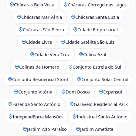
Chácaras Bela Vista
Chácaras Córrego das Lages
Chácaras Marivânia
Chácaras Santa Luzia
Chácaras São Pedro
Cidade Empresarial
Cidade Livre
Cidade Satélite São Luiz
Cidade Vera Cruz
Colina Azul
Colinas de Homero
Conjunto Estrela do Sul
Conjunto Residencial Storil
Conjunto Solar Central
Conjunto Vitória
Dom Bosco
Expansul
Fazenda Santo Antônio
Garavelo Residencial Park
Independência Mansões
Industrial Santo Antônio
Jardim Alto Paraíso
Jardim Ametista