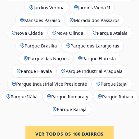
Jardins Verona
Jardins Viena II
Mansões Paraíso
Morada dos Pássaros
Nova Cidade
Nova Olinda
Parque Atalaia
Parque Brasília
Parque das Laranjeiras
Parque das Nações
Parque Floresta
Parque Hayala
Parque Industrial Araguaia
Parque Industrial Vice Presidente
Parque Itajaí
Parque Itália
Parque Itamaraty
Parque Itatiaia
Parque Karajá
VER TODOS OS
180
BAIRROS