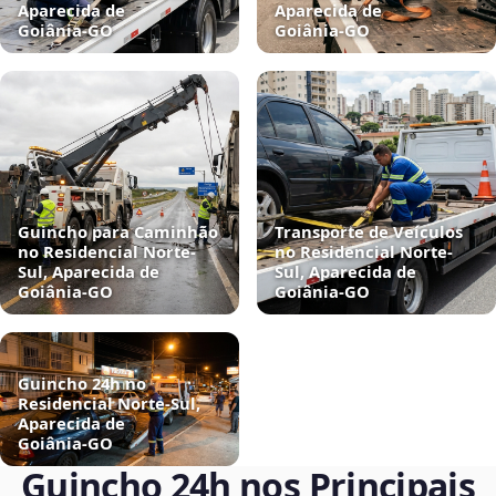
Aparecida de
Aparecida de
Goiânia‑GO
Goiânia‑GO
Guincho para Caminhão
Transporte de Veículos
no Residencial Norte-
no Residencial Norte-
Sul, Aparecida de
Sul, Aparecida de
Goiânia‑GO
Goiânia‑GO
Guincho 24h no
Residencial Norte-Sul,
Aparecida de
Goiânia‑GO
Guincho 24h nos Principais