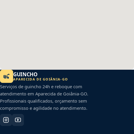
GUINCHO
APARECIDA DE GOIÂNIA
-
GO
Serviços de guincho 24h e reboque com
atendimento em
Aparecida de Goiânia
-
GO
.
Profissionais qualificados, orçamento sem
compromisso e agilidade no atendimento.