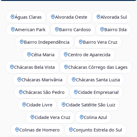
Águas Claras
Alvorada Oeste
Alvorada Sul
American Park
Bairro Cardoso
Bairro Ilda
Bairro Independência
Bairro Vera Cruz
Célia Maria
Centro de Aparecida
Chácaras Bela Vista
Chácaras Córrego das Lages
Chácaras Marivânia
Chácaras Santa Luzia
Chácaras São Pedro
Cidade Empresarial
Cidade Livre
Cidade Satélite São Luiz
Cidade Vera Cruz
Colina Azul
Colinas de Homero
Conjunto Estrela do Sul