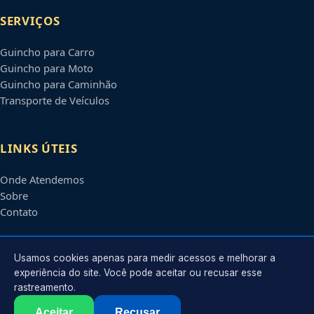
SERVIÇOS
Guincho para Carro
Guincho para Moto
Guincho para Caminhão
Transporte de Veículos
LINKS ÚTEIS
Onde Atendemos
Sobre
Contato
CONTATO
Usamos cookies apenas para medir acessos e melhorar a
experiência do site. Você pode aceitar ou recusar esse
rastreamento.
Atendimento em
Aparecida de Goiânia
-
GO
e regiões parceiras
contato@guinchosaparecidadegoiania.com.br
Aceitar
Recusar