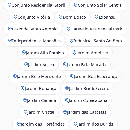
Conjunto Residencial Storil
Conjunto Solar Central
Conjunto Vitória
Dom Bosco
Expansul
Fazenda Santo Antônio
Garavelo Residencial Park
Independência Mansões
Industrial Santo Antônio
Jardim Alto Paraíso
Jardim Ametista
Jardim Áurea
Jardim Bela Morada
Jardim Belo Horizonte
Jardim Boa Esperança
Jardim Bonança
Jardim Buriti Sereno
Jardim Canadá
Jardim Copacabana
Jardim Cristal
Jardim das Cascatas
Jardim das Hortências
Jardim dos Buritis