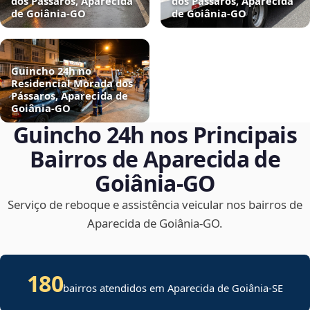
dos Pássaros, Aparecida
dos Pássaros, Aparecida
de Goiânia‑GO
de Goiânia‑GO
Guincho 24h no
Residencial Morada dos
Pássaros, Aparecida de
Goiânia‑GO
Guincho 24h nos Principais
Bairros de Aparecida de
Goiânia‑GO
Serviço de reboque e assistência veicular nos bairros de
Aparecida de Goiânia‑GO.
180
bairros atendidos em
Aparecida de Goiânia
-
SE