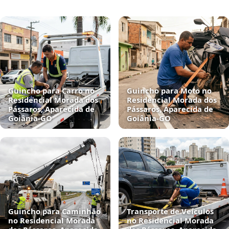
Guincho para Carro no
Guincho para Moto no
Residencial Morada dos
Residencial Morada dos
Pássaros, Aparecida de
Pássaros, Aparecida de
Goiânia‑GO
Goiânia‑GO
Guincho para Caminhão
Transporte de Veículos
no Residencial Morada
no Residencial Morada