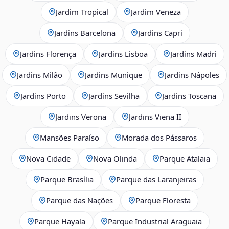
Jardim Tropical
Jardim Veneza
Jardins Barcelona
Jardins Capri
Jardins Florença
Jardins Lisboa
Jardins Madri
Jardins Milão
Jardins Munique
Jardins Nápoles
Jardins Porto
Jardins Sevilha
Jardins Toscana
Jardins Verona
Jardins Viena II
Mansões Paraíso
Morada dos Pássaros
Nova Cidade
Nova Olinda
Parque Atalaia
Parque Brasília
Parque das Laranjeiras
Parque das Nações
Parque Floresta
Parque Hayala
Parque Industrial Araguaia