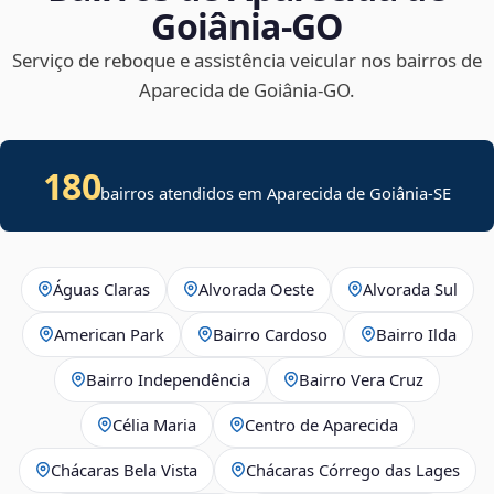
Goiânia‑GO
Serviço de reboque e assistência veicular nos bairros de
Aparecida de Goiânia‑GO.
180
bairros atendidos em
Aparecida de Goiânia
-
SE
Águas Claras
Alvorada Oeste
Alvorada Sul
American Park
Bairro Cardoso
Bairro Ilda
Bairro Independência
Bairro Vera Cruz
Célia Maria
Centro de Aparecida
Chácaras Bela Vista
Chácaras Córrego das Lages