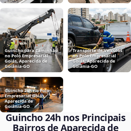
Guincho para Caminhão
Transporte de Veículos
no Polo Empresarial
no Polo Empresarial
Goiás, Aparecida de
Goiás, Aparecida de
Goiânia‑GO
Goiânia‑GO
Guincho 24h no Polo
Empresarial Goiás,
Aparecida de
Goiânia‑GO
Guincho 24h nos Principais
Bairros de Aparecida de