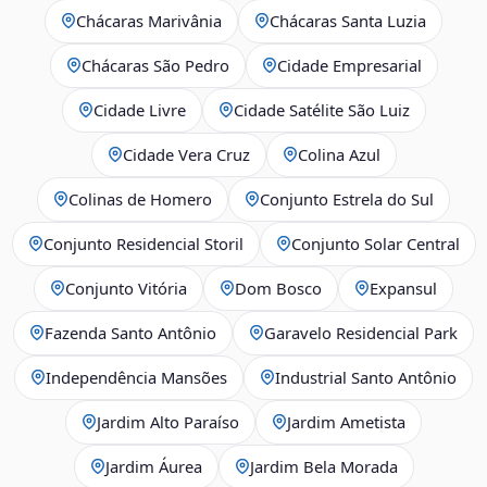
Chácaras Marivânia
Chácaras Santa Luzia
Chácaras São Pedro
Cidade Empresarial
Cidade Livre
Cidade Satélite São Luiz
Cidade Vera Cruz
Colina Azul
Colinas de Homero
Conjunto Estrela do Sul
Conjunto Residencial Storil
Conjunto Solar Central
Conjunto Vitória
Dom Bosco
Expansul
Fazenda Santo Antônio
Garavelo Residencial Park
Independência Mansões
Industrial Santo Antônio
Jardim Alto Paraíso
Jardim Ametista
Jardim Áurea
Jardim Bela Morada