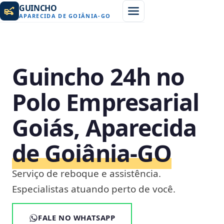
GUINCHO
APARECIDA DE GOIÂNIA
-
GO
Guincho 24h no
Polo Empresarial
Goiás, Aparecida
de Goiânia‑GO
Serviço de reboque e assistência.
Especialistas atuando perto de você.
FALE NO WHATSAPP