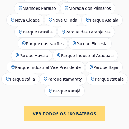
Mansões Paraíso
Morada dos Pássaros
Nova Cidade
Nova Olinda
Parque Atalaia
Parque Brasília
Parque das Laranjeiras
Parque das Nações
Parque Floresta
Parque Hayala
Parque Industrial Araguaia
Parque Industrial Vice Presidente
Parque Itajaí
Parque Itália
Parque Itamaraty
Parque Itatiaia
Parque Karajá
VER TODOS OS
180
BAIRROS