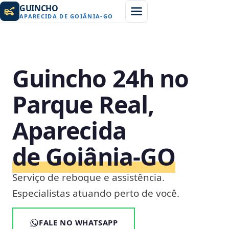
GUINCHO
APARECIDA DE GOIÂNIA
-
GO
Guincho 24h no
Parque Real,
Aparecida
de Goiânia‑GO
Serviço de reboque e assistência.
Especialistas atuando perto de você.
FALE NO WHATSAPP