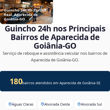
Guincho 24h no Parque
Real, Aparecida de
Goiânia‑GO
Guincho 24h nos Principais
Bairros de Aparecida de
Goiânia‑GO
Serviço de reboque e assistência veicular nos bairros de
Aparecida de Goiânia‑GO.
180
bairros atendidos em
Aparecida de Goiânia
-
SE
Águas Claras
Alvorada Oeste
Alvorada Sul