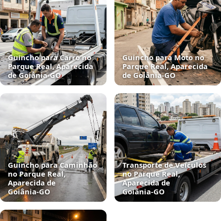
Guincho para Carro no
Guincho para Moto no
Parque Real, Aparecida
Parque Real, Aparecida
de Goiânia‑GO
de Goiânia‑GO
Guincho para Caminhão
Transporte de Veículos
no Parque Real,
no Parque Real,
Aparecida de
Aparecida de
Goiânia‑GO
Goiânia‑GO