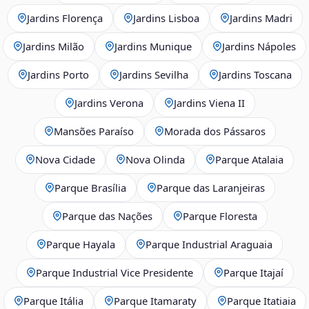
Jardins Florença
Jardins Lisboa
Jardins Madri
Jardins Milão
Jardins Munique
Jardins Nápoles
Jardins Porto
Jardins Sevilha
Jardins Toscana
Jardins Verona
Jardins Viena II
Mansões Paraíso
Morada dos Pássaros
Nova Cidade
Nova Olinda
Parque Atalaia
Parque Brasília
Parque das Laranjeiras
Parque das Nações
Parque Floresta
Parque Hayala
Parque Industrial Araguaia
Parque Industrial Vice Presidente
Parque Itajaí
Parque Itália
Parque Itamaraty
Parque Itatiaia