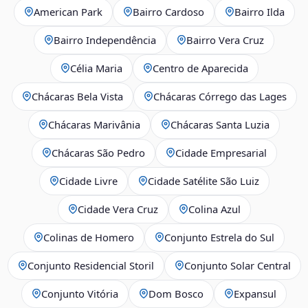
American Park
Bairro Cardoso
Bairro Ilda
Bairro Independência
Bairro Vera Cruz
Célia Maria
Centro de Aparecida
Chácaras Bela Vista
Chácaras Córrego das Lages
Chácaras Marivânia
Chácaras Santa Luzia
Chácaras São Pedro
Cidade Empresarial
Cidade Livre
Cidade Satélite São Luiz
Cidade Vera Cruz
Colina Azul
Colinas de Homero
Conjunto Estrela do Sul
Conjunto Residencial Storil
Conjunto Solar Central
Conjunto Vitória
Dom Bosco
Expansul