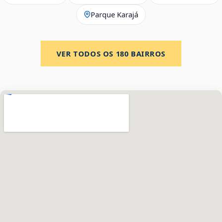
Parque Karajá
VER TODOS OS
180
BAIRROS