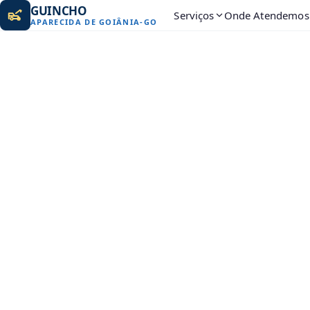
GUINCHO
Serviços
Onde Atendemos
APARECIDA DE GOIÂNIA
-
GO