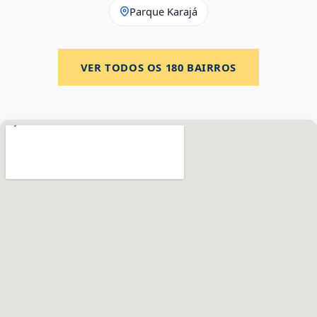
Parque Karajá
VER TODOS OS
180
BAIRROS