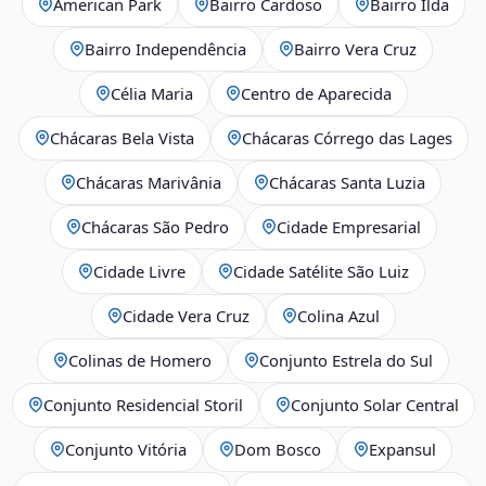
American Park
Bairro Cardoso
Bairro Ilda
Bairro Independência
Bairro Vera Cruz
Célia Maria
Centro de Aparecida
Chácaras Bela Vista
Chácaras Córrego das Lages
Chácaras Marivânia
Chácaras Santa Luzia
Chácaras São Pedro
Cidade Empresarial
Cidade Livre
Cidade Satélite São Luiz
Cidade Vera Cruz
Colina Azul
Colinas de Homero
Conjunto Estrela do Sul
Conjunto Residencial Storil
Conjunto Solar Central
Conjunto Vitória
Dom Bosco
Expansul