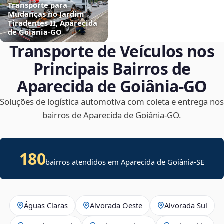
Transporte para
Mudanças no Jardim
Tiradentes II, Aparecida
de Goiânia‑GO
Transporte de Veículos nos
Principais Bairros de
Aparecida de Goiânia‑GO
Soluções de logística automotiva com coleta e entrega nos
bairros de Aparecida de Goiânia‑GO.
180
bairros atendidos em
Aparecida de Goiânia
-
SE
Águas Claras
Alvorada Oeste
Alvorada Sul