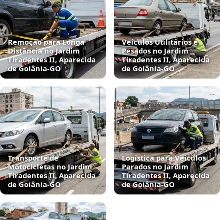
Remoção para Longa
Veículos Utilitários e
Distância no Jardim
Pesados no Jardim
Tiradentes II, Aparecida
Tiradentes II, Aparecida
de Goiânia‑GO
de Goiânia‑GO
Transporte de
Logística para Veículos
Motocicletas no Jardim
Parados no Jardim
Tiradentes II, Aparecida
Tiradentes II, Aparecida
de Goiânia‑GO
de Goiânia‑GO