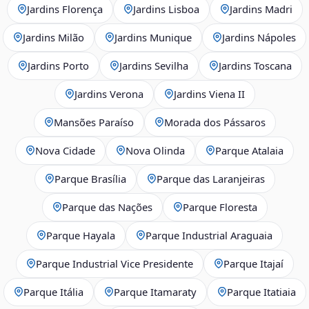
Jardins Florença
Jardins Lisboa
Jardins Madri
Jardins Milão
Jardins Munique
Jardins Nápoles
Jardins Porto
Jardins Sevilha
Jardins Toscana
Jardins Verona
Jardins Viena II
Mansões Paraíso
Morada dos Pássaros
Nova Cidade
Nova Olinda
Parque Atalaia
Parque Brasília
Parque das Laranjeiras
Parque das Nações
Parque Floresta
Parque Hayala
Parque Industrial Araguaia
Parque Industrial Vice Presidente
Parque Itajaí
Parque Itália
Parque Itamaraty
Parque Itatiaia