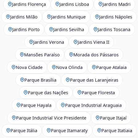
Jardins Florença
Jardins Lisboa
Jardins Madri
Jardins Milão
Jardins Munique
Jardins Nápoles
Jardins Porto
Jardins Sevilha
Jardins Toscana
Jardins Verona
Jardins Viena II
Mansões Paraíso
Morada dos Pássaros
Nova Cidade
Nova Olinda
Parque Atalaia
Parque Brasília
Parque das Laranjeiras
Parque das Nações
Parque Floresta
Parque Hayala
Parque Industrial Araguaia
Parque Industrial Vice Presidente
Parque Itajaí
Parque Itália
Parque Itamaraty
Parque Itatiaia