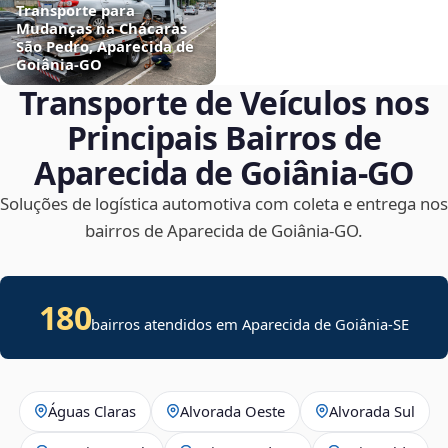
Transporte para
Mudanças na Chácaras
São Pedro, Aparecida de
Goiânia‑GO
Transporte de Veículos nos
Principais Bairros de
Aparecida de Goiânia‑GO
Soluções de logística automotiva com coleta e entrega nos
bairros de Aparecida de Goiânia‑GO.
180
bairros atendidos em
Aparecida de Goiânia
-
SE
Águas Claras
Alvorada Oeste
Alvorada Sul