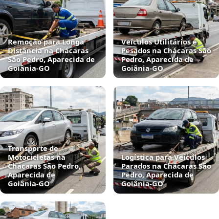
Remoção para Longa
Veículos Utilitários e
Distância na Chácaras
Pesados na Chácaras São
São Pedro, Aparecida de
Pedro, Aparecida de
Goiânia‑GO
Goiânia‑GO
Transporte de
Motocicletas na
Logística para Veículos
Chácaras São Pedro,
Parados na Chácaras São
Aparecida de
Pedro, Aparecida de
Goiânia‑GO
Goiânia‑GO