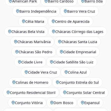
American Park
Bairro Cardoso
Bairro Ilda
Bairro Independência
Bairro Vera Cruz
Célia Maria
Centro de Aparecida
Chácaras Bela Vista
Chácaras Córrego das Lages
Chácaras Marivânia
Chácaras Santa Luzia
Chácaras São Pedro
Cidade Empresarial
Cidade Livre
Cidade Satélite São Luiz
Cidade Vera Cruz
Colina Azul
Colinas de Homero
Conjunto Estrela do Sul
Conjunto Residencial Storil
Conjunto Solar Central
Conjunto Vitória
Dom Bosco
Expansul