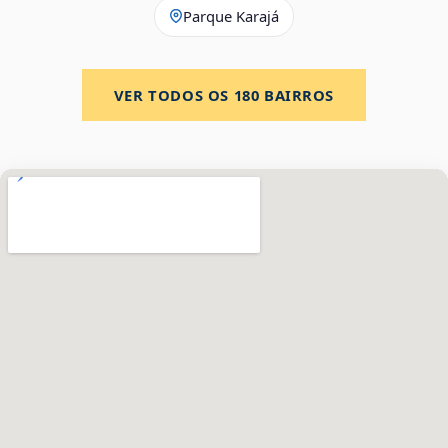
Parque Karajá
VER TODOS OS
180
BAIRROS