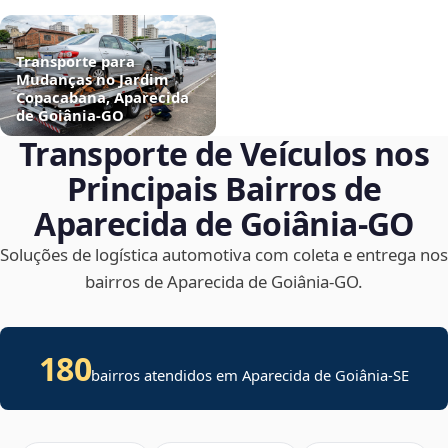
Transporte para
Mudanças no Jardim
Copacabana, Aparecida
de Goiânia‑GO
Transporte de Veículos nos
Principais Bairros de
Aparecida de Goiânia‑GO
Soluções de logística automotiva com coleta e entrega nos
bairros de Aparecida de Goiânia‑GO.
180
bairros atendidos em
Aparecida de Goiânia
-
SE