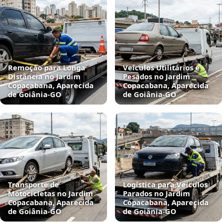
Remoção para Longa
Veículos Utilitários e
Distância no Jardim
Pesados no Jardim
Copacabana, Aparecida
Copacabana, Aparecida
de Goiânia‑GO
de Goiânia‑GO
Transporte de
Logística para Veículos
Motocicletas no Jardim
Parados no Jardim
Copacabana, Aparecida
Copacabana, Aparecida
de Goiânia‑GO
de Goiânia‑GO