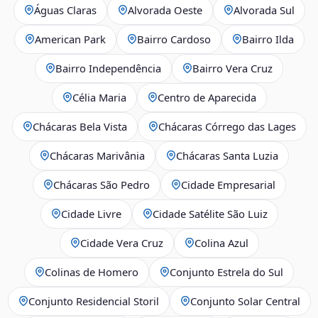
Águas Claras
Alvorada Oeste
Alvorada Sul
American Park
Bairro Cardoso
Bairro Ilda
Bairro Independência
Bairro Vera Cruz
Célia Maria
Centro de Aparecida
Chácaras Bela Vista
Chácaras Córrego das Lages
Chácaras Marivânia
Chácaras Santa Luzia
Chácaras São Pedro
Cidade Empresarial
Cidade Livre
Cidade Satélite São Luiz
Cidade Vera Cruz
Colina Azul
Colinas de Homero
Conjunto Estrela do Sul
Conjunto Residencial Storil
Conjunto Solar Central