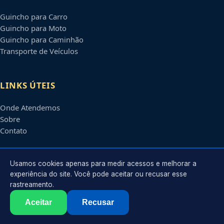
Guincho para Carro
Guincho para Moto
Guincho para Caminhão
Transporte de Veículos
LINKS ÚTEIS
Onde Atendemos
Sobre
Contato
CONTATO
Usamos cookies apenas para medir acessos e melhorar a
experiência do site. Você pode aceitar ou recusar esse
rastreamento.
Atendimento em
Aparecida de Goiânia
-
GO
e regiões parceiras
contato@guinchosaparecidadegoiania.com.br
Aceitar
Recusar
©
2026
Guincho em
Aparecida de Goiânia
-
GO
. Todos os direitos reservados.
Política de Privacidade
·
Termos de Uso
·
Sitemap