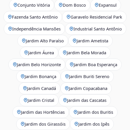
Conjunto Vitória
Dom Bosco
Expansul
Fazenda Santo Antônio
Garavelo Residencial Park
Independência Mansões
Industrial Santo Antônio
Jardim Alto Paraíso
Jardim Ametista
Jardim Áurea
Jardim Bela Morada
Jardim Belo Horizonte
Jardim Boa Esperança
Jardim Bonança
Jardim Buriti Sereno
Jardim Canadá
Jardim Copacabana
Jardim Cristal
Jardim das Cascatas
Jardim das Hortências
Jardim dos Buritis
Jardim dos Girassóis
Jardim dos Ipês