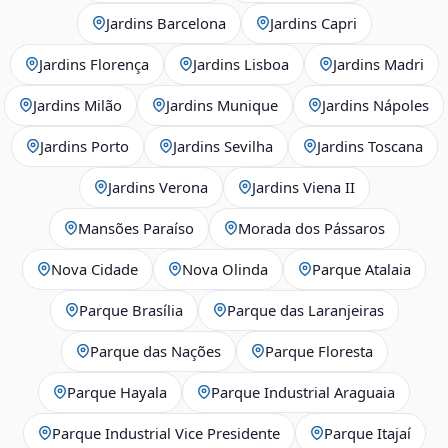
Jardins Barcelona
Jardins Capri
Jardins Florença
Jardins Lisboa
Jardins Madri
Jardins Milão
Jardins Munique
Jardins Nápoles
Jardins Porto
Jardins Sevilha
Jardins Toscana
Jardins Verona
Jardins Viena II
Mansões Paraíso
Morada dos Pássaros
Nova Cidade
Nova Olinda
Parque Atalaia
Parque Brasília
Parque das Laranjeiras
Parque das Nações
Parque Floresta
Parque Hayala
Parque Industrial Araguaia
Parque Industrial Vice Presidente
Parque Itajaí